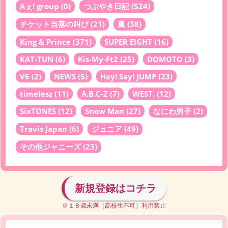
Aぇ! group
(0)
つぶやき日記
(524)
チケット当落の叫び
(21)
嵐
(38)
King & Prince
(371)
SUPER EIGHT
(16)
KAT-TUN
(6)
Kis-My-Ft2
(25)
DOMOTO
(3)
V6
(2)
NEWS
(5)
Hey! Say! JUMP
(23)
timelesz
(11)
A.B.C-Z
(7)
WEST.
(12)
SixTONES
(12)
Snow Man
(27)
なにわ男子
(2)
Travis Japan
(6)
ジュニア
(49)
その他ジャニーズ
(23)
新規登録はコチラ
※１８歳未満（高校生不可）利用禁止