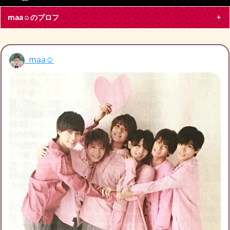
maa☺のプロフ
maa☺
maa☺
静岡県 会社員30代
King & Prince
平野紫耀
ブログ投稿
3
267
フォロー
0
フォロワー
2
maa☺のチケット募集
maa☺の友達募集
maa☺のブログ月別アーカイブ
2021年3月
(1)
2021年1月
(1)
2020年12月
(1)