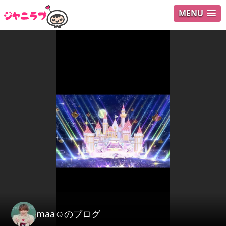
MENU
ログイ
ユーザ
Search
maa☺のブログ