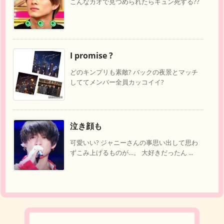
こんなカオで見つめられたらキュン死する??
I promise ?
どのキンプリも素敵? バックの夜景とマッチ
しててメンバー全員カッコイイ?
泣き顔も
可愛いい? ジャニーさんの事思い出して思わ
ずこみ上げるものが…。 大好きだったん ...