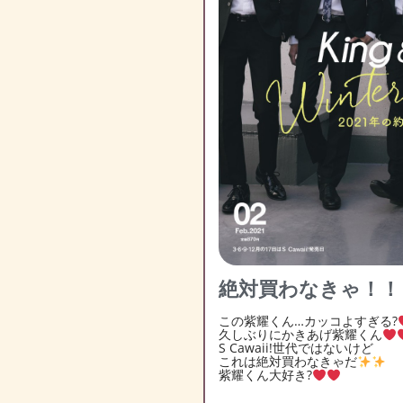
絶対買わなきゃ！！
この紫耀くん…カッコよすぎる?
久しぶりにかきあげ紫耀くん
S Cawaii!世代ではないけど
これは絶対買わなきゃだ
紫耀くん大好き?