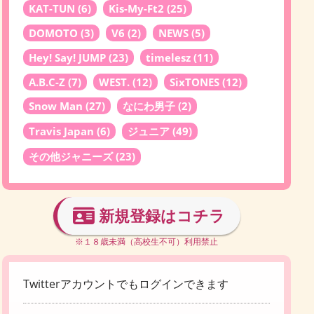
KAT-TUN
(6)
Kis-My-Ft2
(25)
DOMOTO
(3)
V6
(2)
NEWS
(5)
Hey! Say! JUMP
(23)
timelesz
(11)
A.B.C-Z
(7)
WEST.
(12)
SixTONES
(12)
Snow Man
(27)
なにわ男子
(2)
Travis Japan
(6)
ジュニア
(49)
その他ジャニーズ
(23)
新規登録はコチラ
※１８歳未満（高校生不可）利用禁止
Twitterアカウントでもログインできます