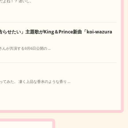
だよね！？ 遅いし。
たい」主題歌がKing＆Prince新曲「koi-wazura
さんが共演する9月6日公開の ...
みた。 凄く上品な香水のような香り ...