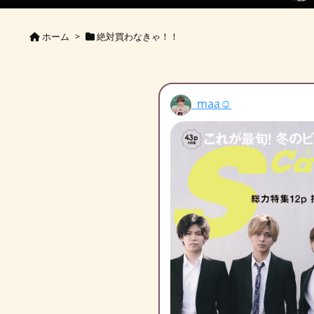
ホーム
>
絶対買わなきゃ！！
maa☺