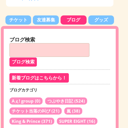
チケット
友達募集
ブログ
グッズ
ブログ検索
新着ブログはこちらから！
ブログカテゴリ
Aぇ! group
(0)
つぶやき日記
(524)
チケット当落の叫び
(21)
嵐
(38)
King & Prince
(371)
SUPER EIGHT
(16)