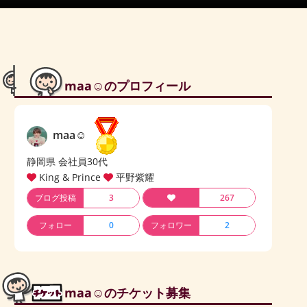
maa☺のプロフィール
maa☺
静岡県 会社員30代
King & Prince
平野紫耀
ブログ投稿
3
267
フォロー
0
フォロワー
2
maa☺のチケット募集