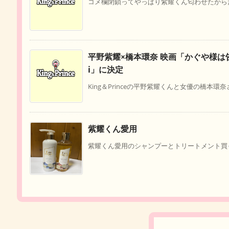
コメ欄閉鎖ってやっぱり紫耀くん匂わせたから
平野紫耀×橋本環奈 映画「かぐや様は告らせ
i」に決定
King＆Princeの平野紫耀くんと女優の橋本環奈
紫耀くん愛用
紫耀くん愛用のシャンプーとトリートメント買って