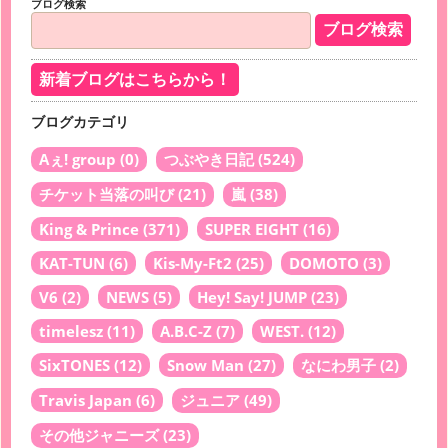
ブログ検索
新着ブログはこちらから！
ブログカテゴリ
Aぇ! group
(0)
つぶやき日記
(524)
チケット当落の叫び
(21)
嵐
(38)
King & Prince
(371)
SUPER EIGHT
(16)
KAT-TUN
(6)
Kis-My-Ft2
(25)
DOMOTO
(3)
V6
(2)
NEWS
(5)
Hey! Say! JUMP
(23)
timelesz
(11)
A.B.C-Z
(7)
WEST.
(12)
SixTONES
(12)
Snow Man
(27)
なにわ男子
(2)
Travis Japan
(6)
ジュニア
(49)
その他ジャニーズ
(23)