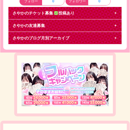
フォロー
0
フォロワー
0
さやかのチケット募集
投稿あり
さやかの友達募集
関ジャニ∞GR8EST 東京公演交換
さやかのブログ月別アーカイブ
関ジャニ∞GR8EST 東京公演交換お願いします。
【譲】9/7 20ゲート 4連中2連 【求】9/