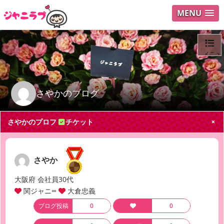
MENU
メニュ
ログイ
さやかのブログ
ユーザ
さやかのプロフ
チケット
Search
さやか
大阪府 会社員30代
関ジャニ∞
大倉忠義
ブログ投稿
0
0