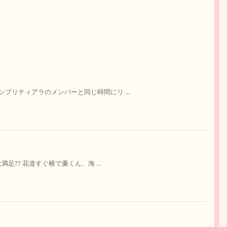
プリティアラのメンバーと同じ時間にリ ...
足?? 花道すぐ横で廉くん、海 ...