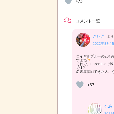
+73
コメント一覧
クレア
より
2022年5月15
ロイヤルブルーの2019
すよね
それで、I promis
です?
名古屋参戦できた人、
+37
のあ
2022