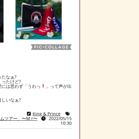
たなぁ?
ったけど?
髪には思わず「うわっ
」って声が出
しいなぁ?
King & Prince
ムツアー、〜M r〜
2022/05/15
10:30