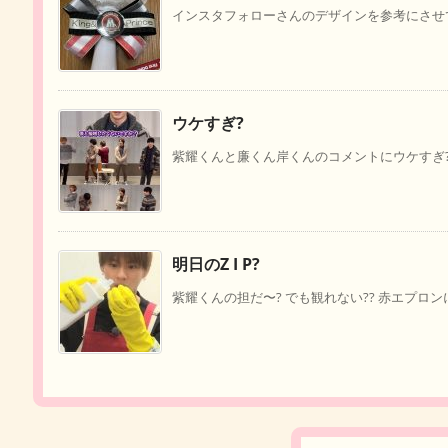
インスタフォローさんのデザインを参考にさせて
ウケすぎ?
紫耀くんと廉くん岸くんのコメントにウケすぎ?。
明日のZ I P?
紫耀くんの担だ〜? でも観れない?? 赤エプロン