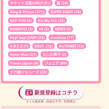
チケット当落の叫び
(21)
嵐
(38)
King & Prince
(371)
SUPER EIGHT
(16)
KAT-TUN
(6)
Kis-My-Ft2
(25)
DOMOTO
(3)
V6
(2)
NEWS
(5)
Hey! Say! JUMP
(23)
timelesz
(11)
A.B.C-Z
(7)
WEST.
(12)
SixTONES
(12)
Snow Man
(27)
なにわ男子
(2)
Travis Japan
(6)
ジュニア
(49)
その他ジャニーズ
(23)
新規登録はコチラ
※１８歳未満（高校生不可）利用禁止