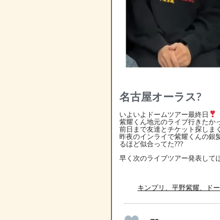
名古屋オーラス?
いよいよドームツアー最終日
紫耀くん地元のライブ行きたかっ
前日まで友達とチケット探しまく
昨夜のインライで紫耀くんの銀
るほど似合ってた???
早く次のライブツアー発表してほ
キンプリ、平野紫耀、ドー