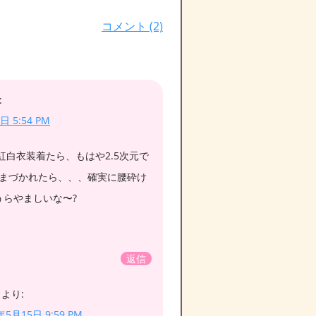
コメント (2)
:
日 5:54 PM
紅白衣装着たら、もはや2.5次元で
eで膝まづかれたら、、、確実に腰砕け
うらやましいな〜?
返信
より:
年5月15日 9:59 PM