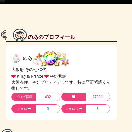
のあのプロフィール
のあ
大阪府 その他50代
King & Prince
平野紫耀
大阪在住、キンプリティアラです。特に平野紫耀くん
推しです。
ブログ投稿
432
27331
フォロー
5
フォロワー
8