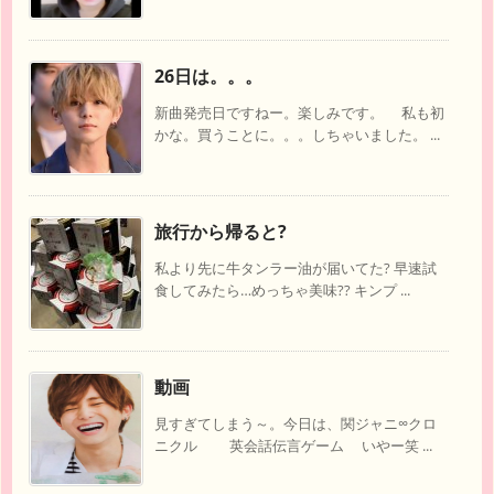
26日は。。。
新曲発売日ですねー。楽しみです。 私も初
かな。買うことに。。。しちゃいました。 ...
旅行から帰ると?
私より先に牛タンラー油が届いてた? 早速試
食してみたら…めっちゃ美味?? キンプ ...
動画
見すぎてしまう～。今日は、関ジャニ∞クロ
ニクル 英会話伝言ゲーム いやー笑 ...