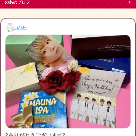
のあのプロフ
のあ
のあ
大阪府 その他50代
King & Prince
平野紫耀
大阪在住、キンプリティアラです。特に平野紫耀くん推しで
す。
ブログ投稿
432
27331
フォロー
5
フォロワー
8
のあのチケット募集
のあの友達募集
のあのブログ月別アーカイブ
2022年11月
(1)
2022年10月
(3)
2022年9月
(1)
?ありがとうございます?