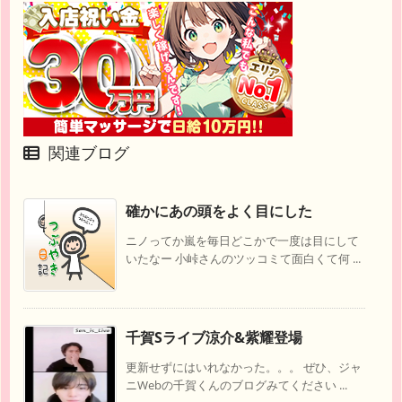
関連ブログ
確かにあの頭をよく目にした
ニノってか嵐を毎日どこかで一度は目にして
いたなー 小峠さんのツッコミて面白くて何 ...
千賀Sライブ涼介&紫耀登場
更新せずにはいれなかった。。。 ぜひ、ジャ
ニWebの千賀くんのブログみてください ...