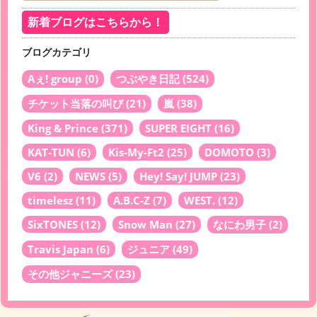
新着ブログはこちらから！
ブログカテゴリ
Aぇ! group
(0)
つぶやき日記
(524)
チケット当落の叫び
(21)
嵐
(38)
King & Prince
(371)
SUPER EIGHT
(16)
KAT-TUN
(6)
Kis-My-Ft2
(25)
DOMOTO
(3)
V6
(2)
NEWS
(5)
Hey! Say! JUMP
(23)
timelesz
(11)
A.B.C-Z
(7)
WEST.
(12)
SixTONES
(12)
Snow Man
(27)
なにわ男子
(2)
Travis Japan
(6)
ジュニア
(49)
その他ジャニーズ
(23)