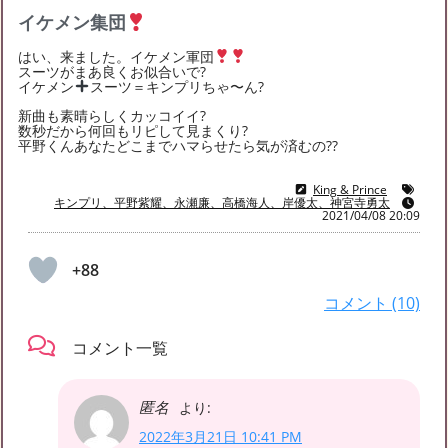
2022年8月
(2)
2022年6月
(3)
2022年5月
(5)
イケメン集団
2022年4月
(6)
2022年3月
(5)
2022年2月
(2)
はい、来ました。イケメン軍団
スーツがまあ良くお似合いで?
2022年1月
(8)
2021年12月
(4)
2021年11月
(7)
イケメン
スーツ＝キンプリちゃ〜ん?
2021年10月
(5)
2021年9月
(7)
2021年8月
(12)
新曲も素晴らしくカッコイイ?
数秒だから何回もリピして見まくり?
2021年7月
(15)
2021年6月
(14)
2021年5月
(20)
平野くんあなたどこまでハマらせたら気が済むの??
2021年4月
(19)
2021年3月
(22)
2021年2月
(13)
King & Prince
2021年1月
(40)
2020年12月
(36)
2020年11月
(54)
キンプリ、平野紫耀、永瀬廉、高橋海人、岸優太、神宮寺勇太
2021/04/08 20:09
2020年10月
(55)
2020年9月
(49)
2020年8月
(24)
+88
コメント (10)
コメント一覧
匿名
より:
2022年3月21日 10:41 PM