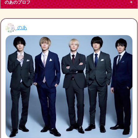
のあのプロフ
のあ
のあ
大阪府 その他50代
King & Prince
平野紫耀
大阪在住、キンプリティアラです。特に平野紫耀くん推しで
す。
ブログ投稿
432
27331
フォロー
5
フォロワー
8
のあのチケット募集
のあの友達募集
のあのブログ月別アーカイブ
2022年11月
(1)
2022年10月
(3)
2022年9月
(1)