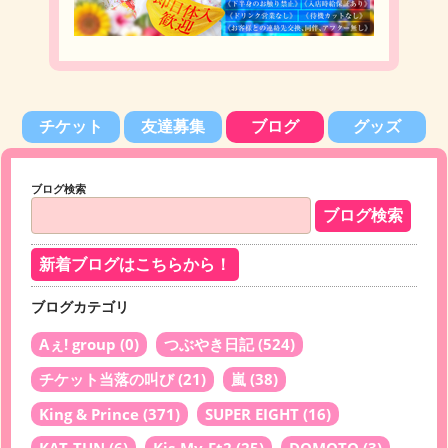
チケット
友達募集
ブログ
グッズ
ブログ検索
新着ブログはこちらから！
ブログカテゴリ
Aぇ! group
(0)
つぶやき日記
(524)
チケット当落の叫び
(21)
嵐
(38)
King & Prince
(371)
SUPER EIGHT
(16)