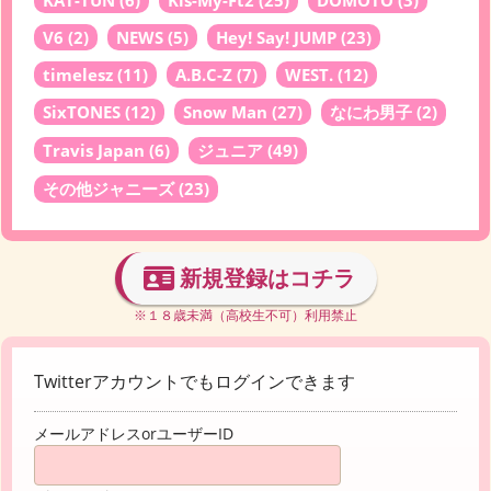
KAT-TUN
(6)
Kis-My-Ft2
(25)
DOMOTO
(3)
V6
(2)
NEWS
(5)
Hey! Say! JUMP
(23)
timelesz
(11)
A.B.C-Z
(7)
WEST.
(12)
SixTONES
(12)
Snow Man
(27)
なにわ男子
(2)
Travis Japan
(6)
ジュニア
(49)
その他ジャニーズ
(23)
新規登録はコチラ
※１８歳未満（高校生不可）利用禁止
Twitterアカウントでもログインできます
メールアドレスorユーザーID