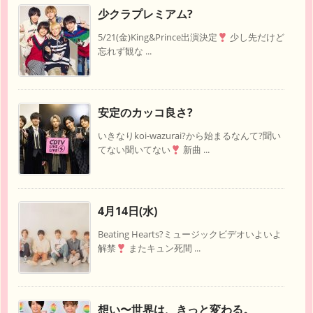
少クラプレミアム?
5/21(金)King&Prince出演決定
少し先だけど
忘れず観な ...
安定のカッコ良さ?
いきなりkoi-wazurai?から始まるなんて?聞い
てない聞いてない
新曲 ...
4月14日(水)
Beating Hearts?ミュージックビデオいよいよ
解禁
またキュン死間 ...
想い〜世界は、きっと変わる。