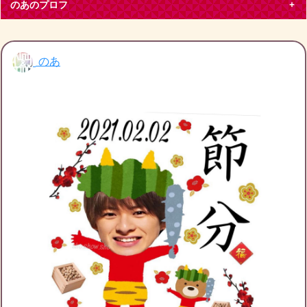
のあのプロフ
のあ
のあ
大阪府 その他50代
King & Prince
平野紫耀
大阪在住、キンプリティアラです。特に平野紫耀くん推しで
す。
ブログ投稿
432
27331
フォロー
5
フォロワー
8
のあのチケット募集
のあの友達募集
のあのブログ月別アーカイブ
2022年11月
(1)
2022年10月
(3)
2022年9月
(1)