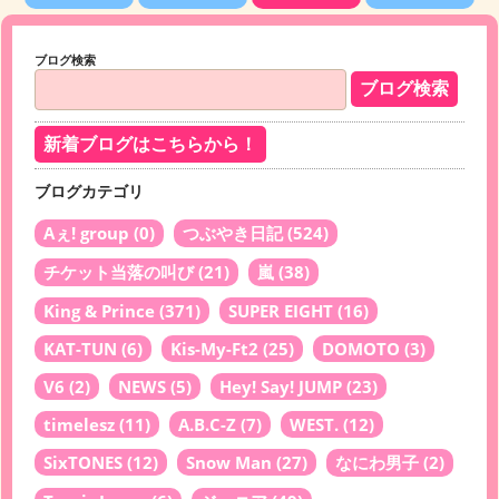
ブログ検索
新着ブログはこちらから！
ブログカテゴリ
Aぇ! group
(0)
つぶやき日記
(524)
チケット当落の叫び
(21)
嵐
(38)
King & Prince
(371)
SUPER EIGHT
(16)
KAT-TUN
(6)
Kis-My-Ft2
(25)
DOMOTO
(3)
V6
(2)
NEWS
(5)
Hey! Say! JUMP
(23)
timelesz
(11)
A.B.C-Z
(7)
WEST.
(12)
SixTONES
(12)
Snow Man
(27)
なにわ男子
(2)