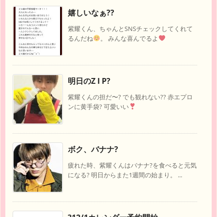
嬉しいなぁ??
紫耀くん、ちゃんとSNSチェックしてくれて
るんだね
。 みんな喜んでるよ
明日のZ I P?
紫耀くんの担だ〜? でも観れない?? 赤エプロ
ンに黄手袋? 可愛いい
ボク、バナナ?
疲れた時、紫耀くんはバナナ?を食べると元気
になる? 明日からまた1週間の始まり。 ...