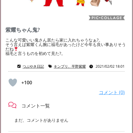
2022年8月
(2)
2022年6月
(3)
2022年5月
(5)
2022年4月
(6)
2022年3月
(5)
2022年2月
(2)
2022年1月
(8)
2021年12月
(4)
2021年11月
(7)
紫耀ちゃん鬼?
2021年10月
(5)
2021年9月
(7)
2021年8月
(12)
こんな可愛いい鬼さん居たら家に入れちゃうなぁ?。
2021年7月
(15)
2021年6月
(14)
2021年5月
(20)
そう言えば紫耀くん腕に福毛があったけど今年も良い事ありそう
だね
2021年4月
(19)
2021年3月
(22)
2021年2月
(13)
福毛と言うものを初めて見た?。
2021年1月
(40)
2020年12月
(36)
2020年11月
(54)
つぶやき日記
キンプリ、平野紫耀
2021/02/02 18:01
2020年10月
(55)
2020年9月
(49)
2020年8月
(24)
+100
コメント (0)
コメント一覧
まだ、コメントがありません