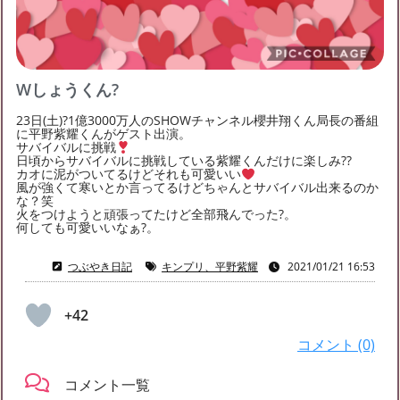
2022年8月
(2)
2022年6月
(3)
2022年5月
(5)
2022年4月
(6)
2022年3月
(5)
2022年2月
(2)
2022年1月
(8)
2021年12月
(4)
2021年11月
(7)
Wしょうくん?
2021年10月
(5)
2021年9月
(7)
2021年8月
(12)
23日(土)?1億3000万人のSHOWチャンネル櫻井翔くん局長の番組
2021年7月
(15)
2021年6月
(14)
2021年5月
(20)
に平野紫耀くんがゲスト出演。
サバイバルに挑戦
2021年4月
(19)
2021年3月
(22)
2021年2月
(13)
日頃からサバイバルに挑戦している紫耀くんだけに楽しみ??
カオに泥がついてるけどそれも可愛いい
2021年1月
(40)
2020年12月
(36)
2020年11月
(54)
風が強くて寒いとか言ってるけどちゃんとサバイバル出来るのか
な？笑
2020年10月
(55)
2020年9月
(49)
2020年8月
(24)
火をつけようと頑張ってたけど全部飛んでった?。
何しても可愛いいなぁ?。
つぶやき日記
キンプリ、平野紫耀
2021/01/21 16:53
+42
コメント (0)
コメント一覧