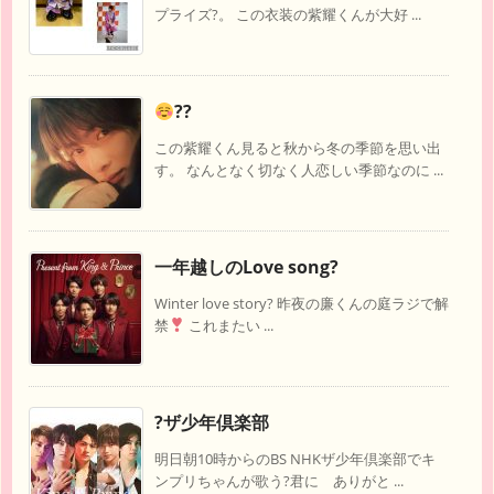
プライズ?。 この衣装の紫耀くんが大好 ...
??
この紫耀くん見ると秋から冬の季節を思い出
す。 なんとなく切なく人恋しい季節なのに ...
一年越しのLove song?
Winter love story? 昨夜の廉くんの庭ラジで解
禁
これまたい ...
?ザ少年倶楽部
明日朝10時からのBS NHKザ少年倶楽部でキ
ンプリちゃんが歌う?君に ありがと ...