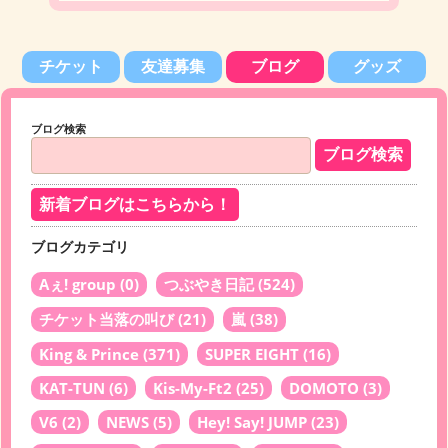
チケット
友達募集
ブログ
グッズ
ブログ検索
新着ブログはこちらから！
ブログカテゴリ
Aぇ! group
(0)
つぶやき日記
(524)
チケット当落の叫び
(21)
嵐
(38)
King & Prince
(371)
SUPER EIGHT
(16)
KAT-TUN
(6)
Kis-My-Ft2
(25)
DOMOTO
(3)
V6
(2)
NEWS
(5)
Hey! Say! JUMP
(23)