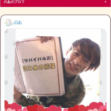
のあのプロフ
のあ
のあ
大阪府 その他50代
King & Prince
平野紫耀
大阪在住、キンプリティアラです。特に平野紫耀くん推しで
す。
ブログ投稿
432
27331
フォロー
5
フォロワー
8
のあのチケット募集
のあの友達募集
のあのブログ月別アーカイブ
2022年11月
(1)
2022年10月
(3)
2022年9月
(1)