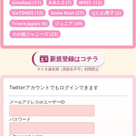
timelesz
(11)
A.B.C-Z
(7)
WEST.
(12)
SixTONES
(12)
Snow Man
(27)
なにわ男子
(2)
Travis Japan
(6)
ジュニア
(49)
その他ジャニーズ
(23)
新規登録はコチラ
※１８歳未満（高校生不可）利用禁止
Twitterアカウントでもログインできます
メールアドレスorユーザーID
パスワード