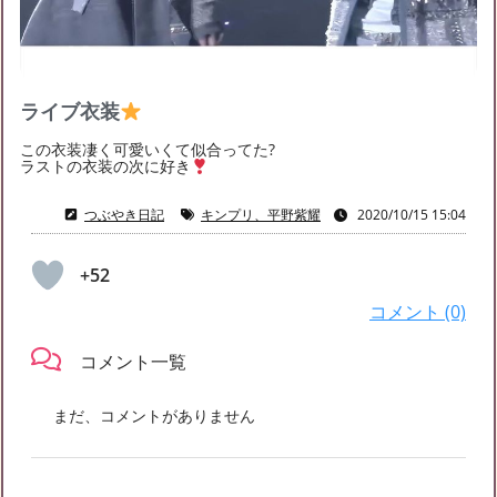
2022年8月
(2)
2022年6月
(3)
2022年5月
(5)
2022年4月
(6)
2022年3月
(5)
2022年2月
(2)
2022年1月
(8)
2021年12月
(4)
2021年11月
(7)
ライブ衣装
2021年10月
(5)
2021年9月
(7)
2021年8月
(12)
この衣装凄く可愛いくて似合ってた?
2021年7月
(15)
2021年6月
(14)
2021年5月
(20)
ラストの衣装の次に好き
2021年4月
(19)
2021年3月
(22)
2021年2月
(13)
つぶやき日記
キンプリ、平野紫耀
2020/10/15 15:04
2021年1月
(40)
2020年12月
(36)
2020年11月
(54)
2020年10月
(55)
2020年9月
(49)
2020年8月
(24)
+52
コメント (0)
コメント一覧
まだ、コメントがありません