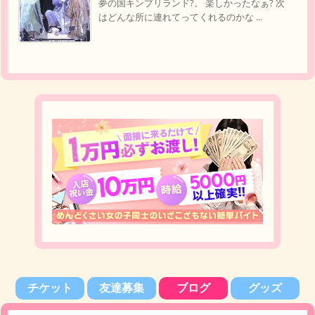
夢の国キンプリランド?。 楽しかったなぁ? 次
はどんな所に連れてってくれるのかな ...
チケット
友達募集
ブログ
グッズ