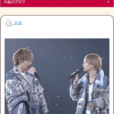
のあのプロフ
のあ
のあ
大阪府 その他50代
King & Prince
平野紫耀
大阪在住、キンプリティアラです。特に平野紫耀くん推しで
す。
ブログ投稿
432
27331
フォロー
5
フォロワー
8
のあのチケット募集
のあの友達募集
のあのブログ月別アーカイブ
2022年11月
(1)
2022年10月
(3)
2022年9月
(1)