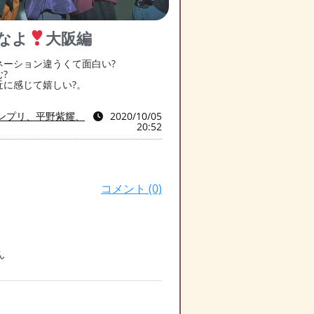
なよ
大阪編
ネーション違うくて面白い?
?
に感じて嬉しい?。
ンプリ、平野紫耀、
2020/10/05
20:52
コメント (0)
ん