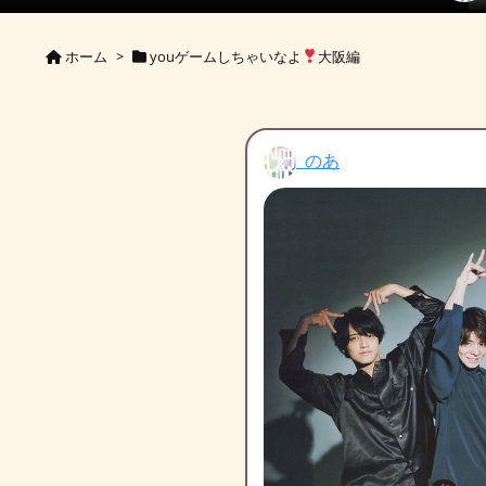
ホーム
>
youゲームしちゃいなよ
大阪編
のあ