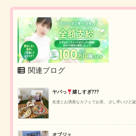
関連ブログ
ヤバっ
嬉しすぎ???
友達とお洒落なカフェでお茶。 少し早いけど誕プ
オブジェ