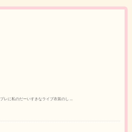
レに私のだーいすきなライブ衣装のし ...