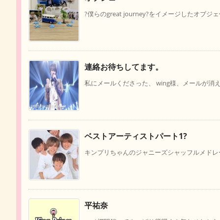
?僕らのgreat journey?をイメージしたオブジェ
連絡お待ちしてます。
私にメールくださった、 wing様、メールが消え
ベストアーティストパート1?
キンプリちゃんのジャニーズシャッフルメドレ
平祐奈