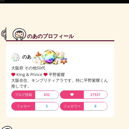
のあのプロフィール
のあ
大阪府 その他50代
King & Prince
平野紫耀
大阪在住、キンプリティアラです。特に平野紫耀くん
推しです。
ブログ投稿
432
27331
フォロー
5
フォロワー
8