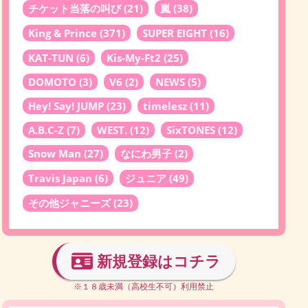
チケット当落の叫び
(21)
嵐
(38)
King & Prince
(371)
SUPER EIGHT
(16)
KAT-TUN
(6)
Kis-My-Ft2
(25)
DOMOTO
(3)
V6
(2)
NEWS
(5)
Hey! Say! JUMP
(23)
timelesz
(11)
A.B.C-Z
(7)
WEST.
(12)
SixTONES
(12)
Snow Man
(27)
なにわ男子
(2)
Travis Japan
(6)
ジュニア
(49)
その他ジャニーズ
(23)
新規登録はコチラ
※１８歳未満（高校生不可）利用禁止