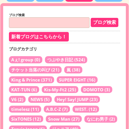
ブログ検索
新着ブログはこちらから！
ブログカテゴリ
Aぇ! group
(0)
つぶやき日記
(524)
チケット当落の叫び
(21)
嵐
(38)
King & Prince
(371)
SUPER EIGHT
(16)
KAT-TUN
(6)
Kis-My-Ft2
(25)
DOMOTO
(3)
V6
(2)
NEWS
(5)
Hey! Say! JUMP
(23)
timelesz
(11)
A.B.C-Z
(7)
WEST.
(12)
SixTONES
(12)
Snow Man
(27)
なにわ男子
(2)
Travis Japan
(6)
ジュニア
(49)