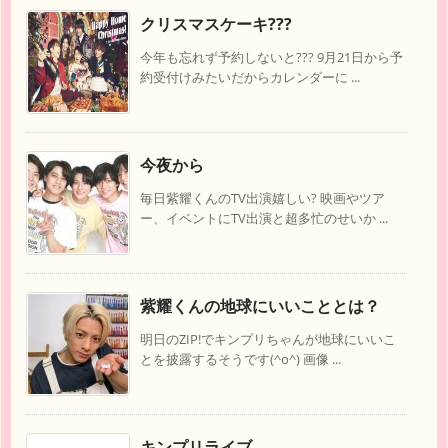
クリスマスケーキ???
今年も忘れず予約しないと??? 9月21日から予
約受付けみたいだからカレンダーに ...
今夜から
毎日紫耀くんのTV出演嬉しい? 映画やツア
ー、イベントにTV出演と超多忙のせいか ...
紫耀くんの地球にいいこととは？
明日のZIP!でキンプリちゃんが地球にいいこ
とを披露するそうです(^o^) 画像 ...
キンプリライブ