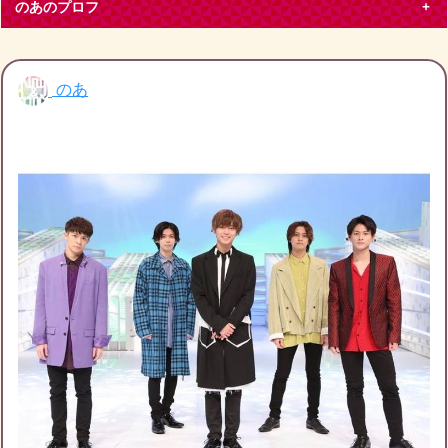
のあのプロフ
のあ
のあ
大阪府 その他50代
King & Prince
平野紫耀
大阪在住、キンプリティアラです。特に平野紫耀くん推しで
す。
ブログ投稿
432
27331
フォロー
5
フォロワー
8
のあのチケット募集
のあの友達募集
のあのブログ月別アーカイブ
2022年11月
(1)
2022年10月
(3)
2022年9月
(1)