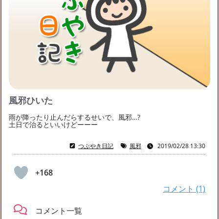
るなの友達募集
募集中
るなのブログ月別アーカイブ
キンプリが好きな友達を探しています
キンプリのファンのお友達を探しています！LINEで
2023年2月
(2)
2023年1月
(1)
2020年10月
(1)
お話ししたり、もし近くに住んでいる方がいれば、
2020年8月
(3)
2020年7月
(5)
2020年6月
(1)
ぜひ
2020年5月
(1)
2020年4月
(2)
2019年6月
(1)
風邪ひいた
2019年5月
(1)
2019年4月
(2)
2019年3月
(3)
雨が降ったり止んだらするせいで、風邪…?
2019年2月
(3)
2019年1月
(4)
土日で治るといいけどーーー
つぶやき日記
風邪
2019/02/28 13:30
+168
コメント (1)
コメント一覧