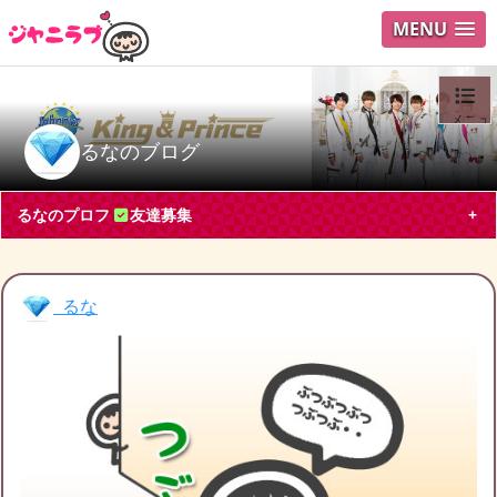
MENU
メニュ
るなのブログ
ログイ
るなのプロフ
友達募集
ユーザ
Search
るな
るな
神奈川県 アルバイト・パート30代
King & Prince
永瀬廉
髙橋海人
ブログ投稿
30
2244
フォロー
1
フォロワー
1
るなのチケット募集