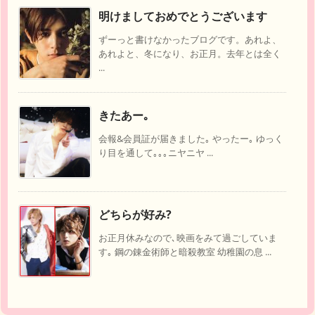
明けましておめでとうございます
ずーっと書けなかったブログです。あれよ、
あれよと、冬になり、お正月。去年とは全く
...
きたあー｡
会報&会員証が届きました｡ やったー｡ ゆっく
り目を通して｡｡｡ニヤニヤ ...
どちらが好み?
お正月休みなので､映画をみて過ごしていま
す｡ 鋼の錬金術師と暗殺教室 幼稚園の息 ...