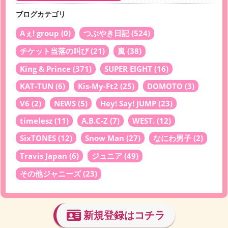
ブログカテゴリ
Aぇ! group
(0)
つぶやき日記
(524)
チケット当落の叫び
(21)
嵐
(38)
King & Prince
(371)
SUPER EIGHT
(16)
KAT-TUN
(6)
Kis-My-Ft2
(25)
DOMOTO
(3)
V6
(2)
NEWS
(5)
Hey! Say! JUMP
(23)
timelesz
(11)
A.B.C-Z
(7)
WEST.
(12)
SixTONES
(12)
Snow Man
(27)
なにわ男子
(2)
Travis Japan
(6)
ジュニア
(49)
その他ジャニーズ
(23)
新規登録はコチラ