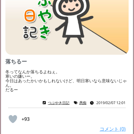
るなの友達募集
募集中
るなのブログ月別アーカイブ
キンプリが好きな友達を探しています
キンプリのファンのお友達を探しています！LINEで
2023年2月
(2)
2023年1月
(1)
2020年10月
(1)
お話ししたり、もし近くに住んでいる方がいれば、
2020年8月
(3)
2020年7月
(5)
2020年6月
(1)
ぜひ
2020年5月
(1)
2020年4月
(2)
2019年6月
(1)
落ちるー
2019年5月
(1)
2019年4月
(2)
2019年3月
(3)
冬ってなんか落ちるよねぇ。
2019年2月
(3)
2019年1月
(4)
寒いの嫌いー。
今日はあったかいかもしれないけど、明日寒いなら意味ないじゃ
ん。
だるー
つぶやき日記
愚痴
2019/02/07 12:01
+93
コメント (0)