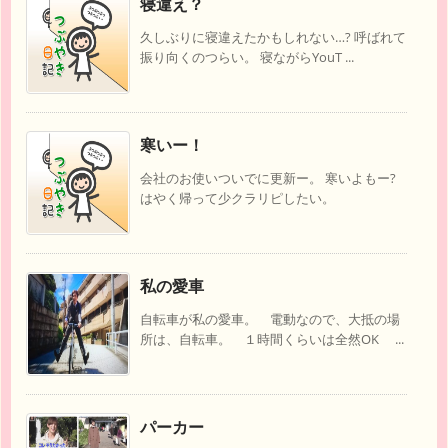
寝違え？
久しぶりに寝違えたかもしれない…? 呼ばれて
振り向くのつらい。 寝ながらYouT ...
寒いー！
会社のお使いついでに更新ー。 寒いよもー?
はやく帰って少クラリピしたい。
私の愛車
自転車が私の愛車。 電動なので、大抵の場
所は、自転車。 １時間くらいは全然OK ...
パーカー