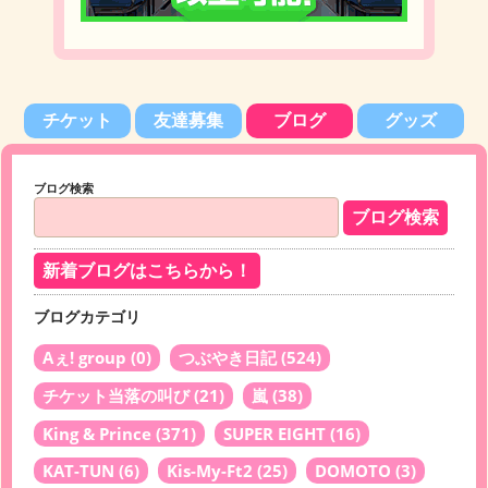
チケット
友達募集
ブログ
グッズ
ブログ検索
新着ブログはこちらから！
ブログカテゴリ
Aぇ! group
(0)
つぶやき日記
(524)
チケット当落の叫び
(21)
嵐
(38)
King & Prince
(371)
SUPER EIGHT
(16)
KAT-TUN
(6)
Kis-My-Ft2
(25)
DOMOTO
(3)