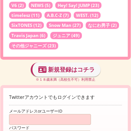
V6
(2)
NEWS
(5)
Hey! Say! JUMP
(23)
timelesz
(11)
A.B.C-Z
(7)
WEST.
(12)
SixTONES
(12)
Snow Man
(27)
なにわ男子
(2)
Travis Japan
(6)
ジュニア
(49)
その他ジャニーズ
(23)
新規登録はコチラ
※１８歳未満（高校生不可）利用禁止
Twitterアカウントでもログインできます
メールアドレスorユーザーID
パスワード