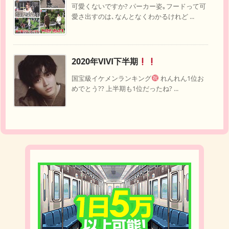
可愛くないですか? パーカー姿｡フードって可
愛さ出すのは､なんとなくわかるけれど ...
2020年VIVI下半期
国宝級イケメンランキング
れんれん1位お
めでとう?? 上半期も1位だったね? ...