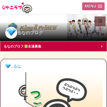
MENU
メニュ
るなのブログ
ログイ
るなのプロフ
友達募集
ユーザ
Search
るな
るな
神奈川県 アルバイト・パート30代
King & Prince
永瀬廉
髙橋海人
ブログ投稿
30
2244
フォロー
1
フォロワー
1
るなのチケット募集