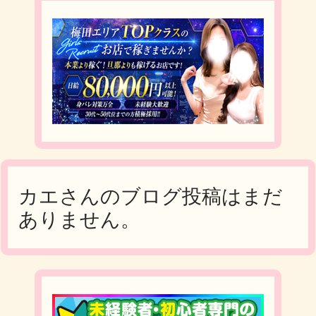
カエさんのブログ投稿はまだ
ありません。