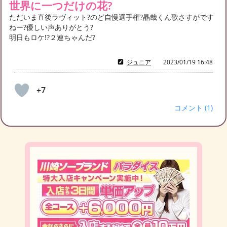
世界に一つだけの花?
ただいま直後ラヴィット?のど自慢選手権?晶哉くん歌さすがです
ねー?優しい声ありがとう?
明日もロケ!?２連ちゃんだ?
ジュニア
2023/01/19 16:48
+7
コメント (1)