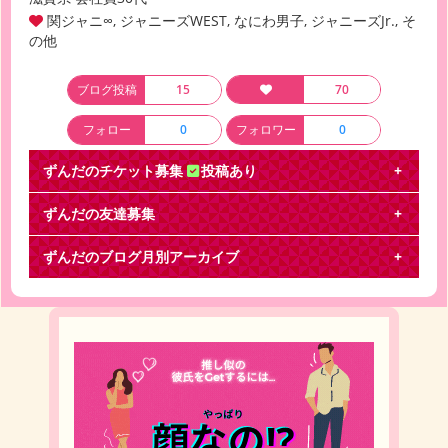
関ジャニ∞, ジャニーズWEST, なにわ男子, ジャニーズJr., そ
の他
ブログ投稿
15
70
フォロー
0
フォロワー
0
ずんだのチケット募集
投稿あり
ずんだの友達募集
なにわ男子 LIVE TOUR 2026 「ND⁵」
ずんだのブログ月別アーカイブ
チケットを余分にお持ちの方を探しています。
【求】横浜アリーナ 8/5、8/6 昼夜問わず 【枚数】
2023年3月
(1)
2023年2月
(1)
2023年1月
(4)
2022年12月
(9)