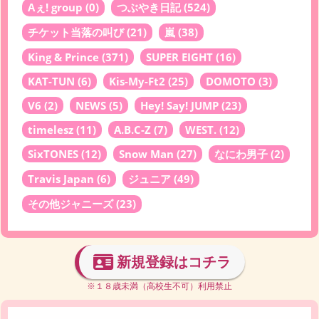
Aぇ! group
(0)
つぶやき日記
(524)
チケット当落の叫び
(21)
嵐
(38)
King & Prince
(371)
SUPER EIGHT
(16)
KAT-TUN
(6)
Kis-My-Ft2
(25)
DOMOTO
(3)
V6
(2)
NEWS
(5)
Hey! Say! JUMP
(23)
timelesz
(11)
A.B.C-Z
(7)
WEST.
(12)
SixTONES
(12)
Snow Man
(27)
なにわ男子
(2)
Travis Japan
(6)
ジュニア
(49)
その他ジャニーズ
(23)
新規登録はコチラ
※１８歳未満（高校生不可）利用禁止