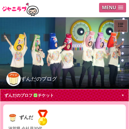
MENU
メニュ
ログイ
ユーザ
Search
ずんだのブログ
ずんだのプロフ
チケット
ずんだ
滋賀県 会社員30代