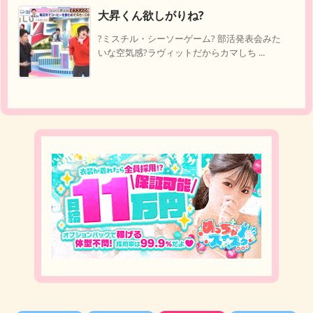
大昇くん欲しがりね?
?ミスチル・シーソーゲーム? 部活発表会みた
いな空気感?ラヴィットだからカマしち ...