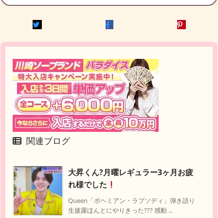
関連ブログ
大昇くん?月曜レギュラー3ヶ月お疲
れ様でした
Queen「ボヘミアン・ラプソディ」弾き語り
生披露ほんとにやりきった??? 感動 ...