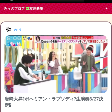
みぅのプロフ
友達募集
みぅ
みぅ
東京都 会社員30代
嵐, Hey! Say! JUMP, Snow Man, ジャニーズJr., その他
ブログ投稿
77
2205
フォロー
1
フォロワー
3
みぅのチケット募集
みぅの友達募集
募集中
みぅのブログ月別アーカイブ
深く長いお付き合いできる方
岩﨑大昇?ボヘミアン・ラプソディ?生演奏3/27決
Hey! Say! JUMP＊山田くん Snow Man＊阿部くん Sn
定⁉
2023年4月
(1)
2023年3月
(4)
2023年2月
(6)
ow Man＊深澤くん 周り