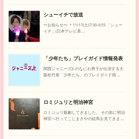
シューイチで放送
〜お知らせ〜 ＊11/17(土)7:30-9:55 「シュー
イチ」(日本テレビ系 ...
「少年たち」プレイガイド情報発表
関西ジャニーズJr.のなにわ男子が出演する大
阪松竹座「少年たち」のプレイガイド情 ...
ロミジュリと明治神宮
ロミジュリ観劇してきました。 その前に明治
神宮へ行ってこじまさやの絵馬を見てきま ...