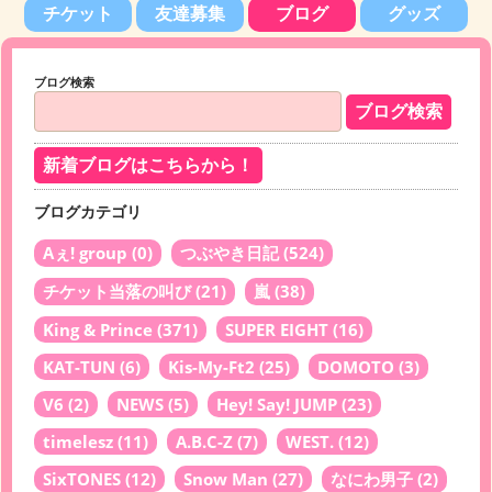
チケット
友達募集
ブログ
グッズ
ブログ検索
新着ブログはこちらから！
ブログカテゴリ
Aぇ! group
(0)
つぶやき日記
(524)
チケット当落の叫び
(21)
嵐
(38)
King & Prince
(371)
SUPER EIGHT
(16)
KAT-TUN
(6)
Kis-My-Ft2
(25)
DOMOTO
(3)
V6
(2)
NEWS
(5)
Hey! Say! JUMP
(23)
timelesz
(11)
A.B.C-Z
(7)
WEST.
(12)
SixTONES
(12)
Snow Man
(27)
なにわ男子
(2)