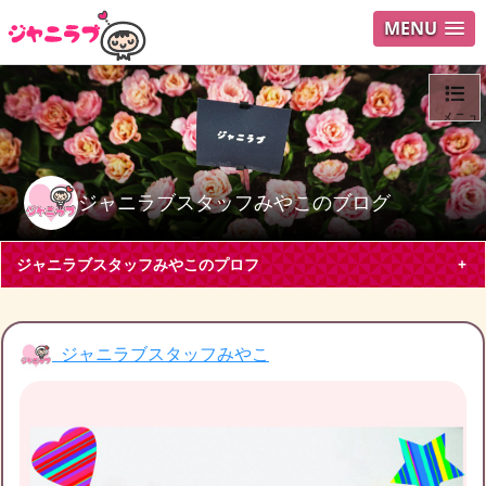
MENU
メニュ
ログイ
ジャニラブスタッフみやこのブログ
ユーザ
ジャニラブスタッフみやこのプロフ
Search
ジャニラブスタッフみやこ
ジャニラブスタッフみやこ
東京都 会社員30代
King & Prince
岩橋玄樹
ジャニラブスタッフみやこです！?
ブログ投稿
8
185