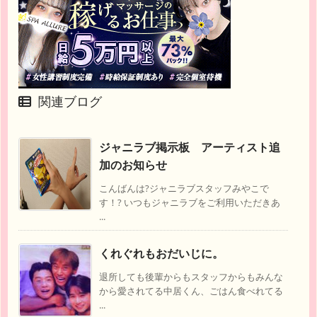
関連ブログ
ジャニラブ掲示板 アーティスト追
加のお知らせ
こんばんは?ジャニラブスタッフみやこで
す！? いつもジャニラブをご利用いただきあ
...
くれぐれもおだいじに。
退所しても後輩からもスタッフからもみんな
から愛されてる中居くん、ごはん食べれてる
...