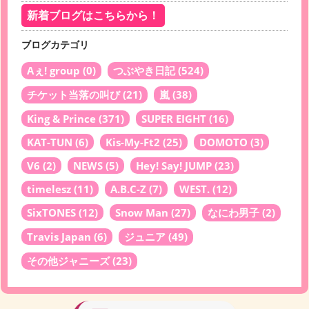
新着ブログはこちらから！
ブログカテゴリ
Aぇ! group
(0)
つぶやき日記
(524)
チケット当落の叫び
(21)
嵐
(38)
King & Prince
(371)
SUPER EIGHT
(16)
KAT-TUN
(6)
Kis-My-Ft2
(25)
DOMOTO
(3)
V6
(2)
NEWS
(5)
Hey! Say! JUMP
(23)
timelesz
(11)
A.B.C-Z
(7)
WEST.
(12)
SixTONES
(12)
Snow Man
(27)
なにわ男子
(2)
Travis Japan
(6)
ジュニア
(49)
その他ジャニーズ
(23)