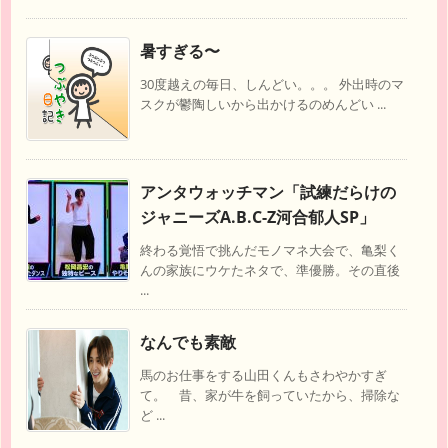
暑すぎる〜
30度越えの毎日、しんどい。。。 外出時のマ
スクが鬱陶しいから出かけるのめんどい ...
アンタウォッチマン「試練だらけの
ジャニーズA.B.C-Z河合郁人SP」
終わる覚悟で挑んだモノマネ大会で、亀梨く
んの家族にウケたネタで、準優勝。その直後
...
なんでも素敵
馬のお仕事をする山田くんもさわやかすぎ
て。 昔、家が牛を飼っていたから、掃除な
ど ...