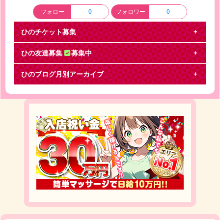
フォロー
0
フォロワー
0
ひのチケット募集
ひの友達募集
募集中
ひのブログ月別アーカイブ
キンプリ友達募集♡
キンプリのライブ一緒に行ったりできる友達募集♡
京都住みなので関西の方やと嬉しいです(・∀・)