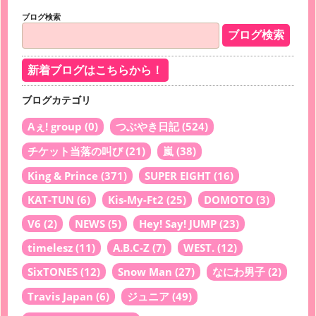
ブログ検索
新着ブログはこちらから！
ブログカテゴリ
Aぇ! group
(0)
つぶやき日記
(524)
チケット当落の叫び
(21)
嵐
(38)
King & Prince
(371)
SUPER EIGHT
(16)
KAT-TUN
(6)
Kis-My-Ft2
(25)
DOMOTO
(3)
V6
(2)
NEWS
(5)
Hey! Say! JUMP
(23)
timelesz
(11)
A.B.C-Z
(7)
WEST.
(12)
SixTONES
(12)
Snow Man
(27)
なにわ男子
(2)
Travis Japan
(6)
ジュニア
(49)