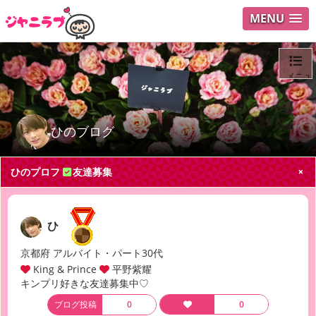
MENU
メニュ
ログイ
ひのブログ
ユーザ
ひのプロフ
友達募集
Search
ひ
京都府 アルバイト・パート30代
King & Prince
平野紫耀
キンプリ好きな友達募集中♡
ブログ投稿
0
0