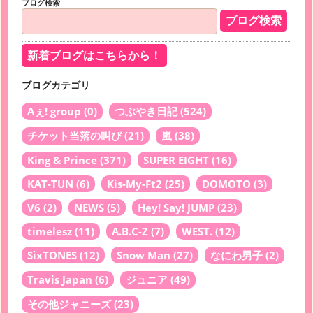
ブログ検索
新着ブログはこちらから！
ブログカテゴリ
Aぇ! group
(0)
つぶやき日記
(524)
チケット当落の叫び
(21)
嵐
(38)
King & Prince
(371)
SUPER EIGHT
(16)
KAT-TUN
(6)
Kis-My-Ft2
(25)
DOMOTO
(3)
V6
(2)
NEWS
(5)
Hey! Say! JUMP
(23)
timelesz
(11)
A.B.C-Z
(7)
WEST.
(12)
SixTONES
(12)
Snow Man
(27)
なにわ男子
(2)
Travis Japan
(6)
ジュニア
(49)
その他ジャニーズ
(23)