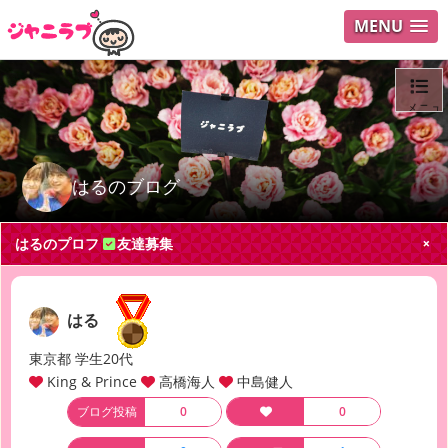
MENU
メニュ
ログイ
はるのブログ
ユーザ
はるのプロフ
友達募集
Search
はる
東京都 学生20代
King & Prince
高橋海人
中島健人
ブログ投稿
0
0