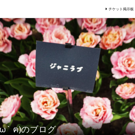
チケット掲示板
´ω` ฅ)のブログ