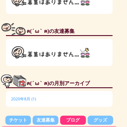
ฅ(´ω` ฅ)の友達募集
ฅ(´ω` ฅ)の月別アーカイブ
2020年8月
(1)
チケット
友達募集
ブログ
グッズ