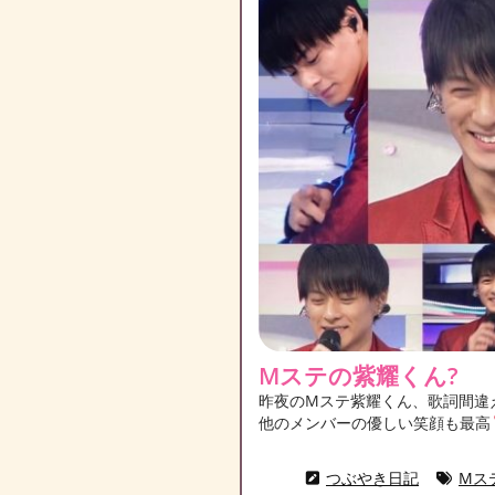
Mステの紫耀くん?
昨夜のMステ紫耀くん、歌詞間違え
他のメンバーの優しい笑顔も最高
つぶやき日記
Mス