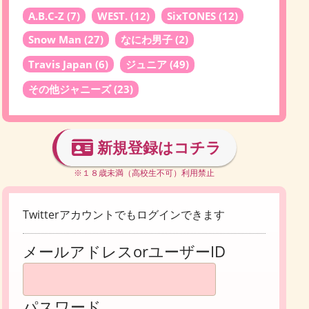
A.B.C-Z
(7)
WEST.
(12)
SixTONES
(12)
Snow Man
(27)
なにわ男子
(2)
Travis Japan
(6)
ジュニア
(49)
その他ジャニーズ
(23)
新規登録はコチラ
※１８歳未満（高校生不可）利用禁止
Twitterアカウントでもログインできます
メールアドレスorユーザーID
パスワード