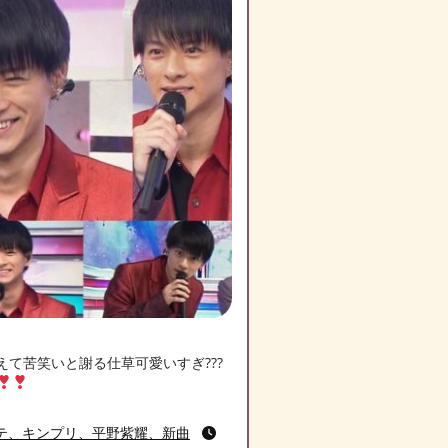
て苦笑いと謝る仕草可愛いすぎ???
テ、キンプリ、平野紫耀、新曲