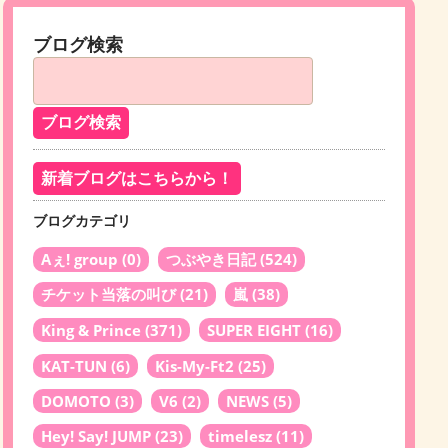
ブログ検索
新着ブログはこちらから！
ブログカテゴリ
Aぇ! group
(0)
つぶやき日記
(524)
チケット当落の叫び
(21)
嵐
(38)
King & Prince
(371)
SUPER EIGHT
(16)
KAT-TUN
(6)
Kis-My-Ft2
(25)
DOMOTO
(3)
V6
(2)
NEWS
(5)
Hey! Say! JUMP
(23)
timelesz
(11)