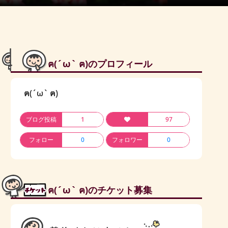
ฅ(´ω` ฅ)のプロフィール
ฅ(´ω` ฅ)
ブログ投稿
1
97
フォロー
0
フォロワー
0
ฅ(´ω` ฅ)のチケット募集