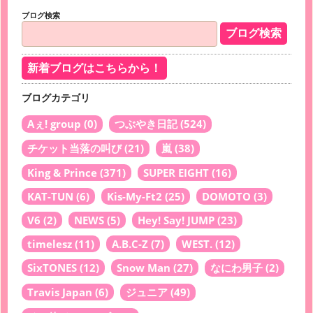
ブログ検索
新着ブログはこちらから！
ブログカテゴリ
Aぇ! group
(0)
つぶやき日記
(524)
チケット当落の叫び
(21)
嵐
(38)
King & Prince
(371)
SUPER EIGHT
(16)
KAT-TUN
(6)
Kis-My-Ft2
(25)
DOMOTO
(3)
V6
(2)
NEWS
(5)
Hey! Say! JUMP
(23)
timelesz
(11)
A.B.C-Z
(7)
WEST.
(12)
SixTONES
(12)
Snow Man
(27)
なにわ男子
(2)
Travis Japan
(6)
ジュニア
(49)