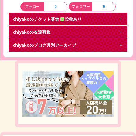
フォロー
0
フォロワー
0
chiyakoのチケット募集
投稿あり
chiyakoの友達募集
キンプリ
chiyakoのブログ月別アーカイブ
King & PrinceFirstConcertTour2018 ?交換を探して
います。