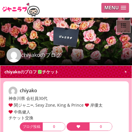
MENU
メニュ
ログイ
chiyakoのブログ
ユーザ
chiyakoのプロフ
チケット
Search
chiyako
神奈川県 会社員30代
関ジャニ∞, Sexy Zone, King & Prince
岸優太
中島健人
チケット交換
ブログ投稿
0
0