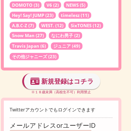
DOMOTO
(3)
V6
(2)
NEWS
(5)
Hey! Say! JUMP
(23)
timelesz
(11)
A.B.C-Z
(7)
WEST.
(12)
SixTONES
(12)
Snow Man
(27)
なにわ男子
(2)
Travis Japan
(6)
ジュニア
(49)
その他ジャニーズ
(23)
新規登録はコチラ
※１８歳未満（高校生不可）利用禁止
Twitterアカウントでもログインできます
メールアドレスorユーザーID