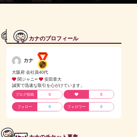
カナのプロフィール
カナ
大阪府 会社員40代
関ジャニ∞
安田章大
誠実で迅速な取引を心がけています。
ブログ投稿
0
0
フォロー
0
フォロワー
0
カナのチケット募集