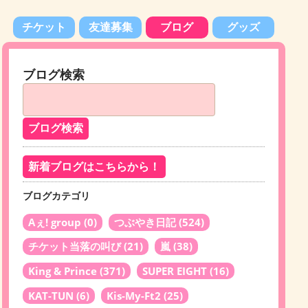
チケット
友達募集
ブログ
グッズ
ブログ検索
新着ブログはこちらから！
ブログカテゴリ
Aぇ! group
(0)
つぶやき日記
(524)
チケット当落の叫び
(21)
嵐
(38)
King & Prince
(371)
SUPER EIGHT
(16)
KAT-TUN
(6)
Kis-My-Ft2
(25)