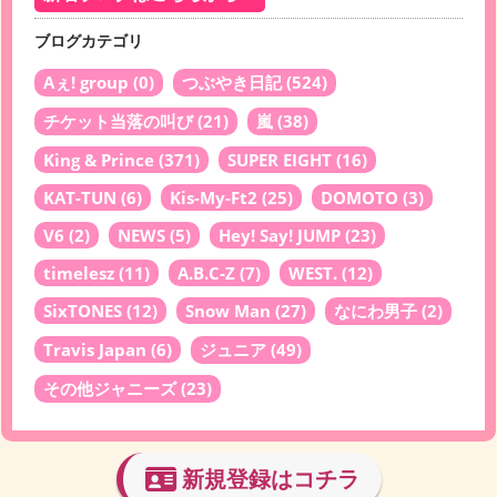
ブログカテゴリ
Aぇ! group
(0)
つぶやき日記
(524)
チケット当落の叫び
(21)
嵐
(38)
King & Prince
(371)
SUPER EIGHT
(16)
KAT-TUN
(6)
Kis-My-Ft2
(25)
DOMOTO
(3)
V6
(2)
NEWS
(5)
Hey! Say! JUMP
(23)
timelesz
(11)
A.B.C-Z
(7)
WEST.
(12)
SixTONES
(12)
Snow Man
(27)
なにわ男子
(2)
Travis Japan
(6)
ジュニア
(49)
その他ジャニーズ
(23)
新規登録はコチラ