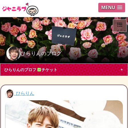
MENU
メニュ
ログイ
ひらりんのブログ
ユーザ
ひらりんのプロフ
チケット
Search
ひらりん
ひらりん
愛知県 専業主婦50代
King & Prince, SixTONES, Snow Man
平野紫耀
平野君筆頭にキンプリ大好きです。もちろんNumber_iも！最
近スノストのライブにも行きたいです。よろしくお願いしま
す。Number_i仲間も募集中です！