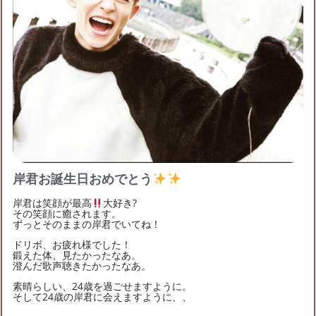
ブログ投稿
22
3101
フォロー
0
フォロワー
6
ひらりんのチケット募集
投稿あり
ひらりんの友達募集
Number_iお譲りください
ひらりんのブログ月別アーカイブ
Number_iツアー、落選してしまいました。 名古屋
を求めています。 行けなくなった等ありましたら
2020年9月
(4)
2020年5月
(2)
2020年4月
(1)
岸君お誕生日おめでとう
2020年1月
(2)
2019年12月
(1)
2019年10月
(1)
King & Prince ピース お譲りください
岸君は笑顔が最高
大好き?
2019年9月
(1)
2019年7月
(1)
2019年6月
(1)
その笑顔に癒されます。
キンプリのツアー、ピース 愛知、神奈川、大阪で1～
ずっとそのままの岸君でいてね！
2枚お譲り願います。 お互い不安のない様に努めます
2019年5月
(1)
2019年2月
(1)
2019年1月
(6)
ドリボ、お疲れ様でした！
鍛えた体、見たかったなあ。
澄んだ歌声聴きたかったなあ。
素晴らしい、24歳を過ごせますように。
そして24歳の岸君に会えますように、、