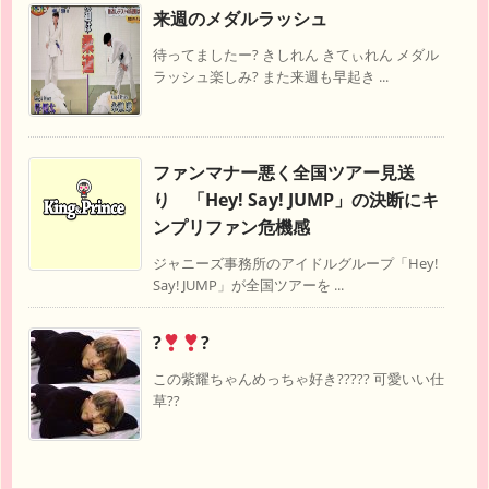
来週のメダルラッシュ
待ってましたー? きしれん きてぃれん メダル
ラッシュ楽しみ? また来週も早起き ...
ファンマナー悪く全国ツアー見送
り 「Hey! Say! JUMP」の決断にキ
ンプリファン危機感
ジャニーズ事務所のアイドルグループ「Hey!
Say! JUMP」が全国ツアーを ...
?
?
この紫耀ちゃんめっちゃ好き????? 可愛いい仕
草??