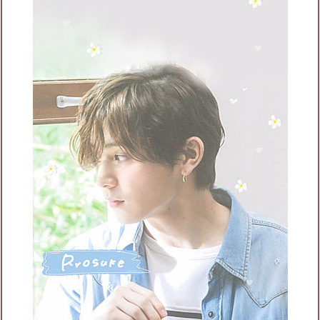
フォロー
9
フォロワー
7
あーたんのチケット募集
あーたんの友達募集
募集中
あーたんのブログ月別アーカイブ
Hey!Say!JUMP
Hey!Say!JUMPのファンです｡ファンになって浅いの
2021年4月
(1)
2021年1月
(3)
2020年10月
(6)
で､色々お話できる人いませんかl? 山田く
2020年9月
(13)
2020年8月
(11)
2020年7月
(19)
2020年6月
(25)
2020年5月
(33)
2020年4月
(28)
2020年3月
(30)
2020年2月
(25)
2020年1月
(33)
2019年12月
(13)