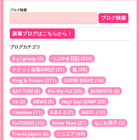
ブログ検索
新着ブログはこちらから！
ブログカテゴリ
Aぇ! group
(0)
つぶやき日記
(524)
チケット当落の叫び
(21)
嵐
(38)
King & Prince
(371)
SUPER EIGHT
(16)
KAT-TUN
(6)
Kis-My-Ft2
(25)
DOMOTO
(3)
V6
(2)
NEWS
(5)
Hey! Say! JUMP
(23)
timelesz
(11)
A.B.C-Z
(7)
WEST.
(12)
SixTONES
(12)
Snow Man
(27)
なにわ男子
(2)
Travis Japan
(6)
ジュニア
(49)