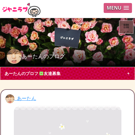
MENU
メニュ
ログイ
あーたんのブログ
ユーザ
あーたんのプロフ
友達募集
Search
あーたん
あーたん
大阪府 その他40代
V6, KinKi Kids, Hey! Say! JUMP
山田涼介
堂本剛
Hey!Say!JUMP大好きになりました｡仲良くしたいです｡
ブログ投稿
240
20924