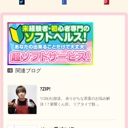
関連ブログ
?ZIP!
1/26(火)放送。 余りがちな茶葉のお悩み解
決！? 紫耀くん担。 リアタイで観 ...