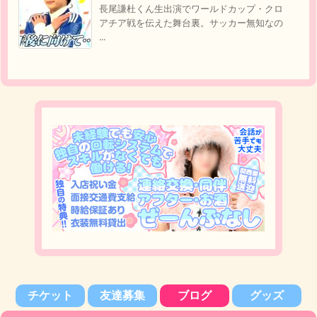
長尾謙杜くん生出演でワールドカップ・クロ
アチア戦を伝えた舞台裏。サッカー無知なの
...
チケット
友達募集
ブログ
グッズ