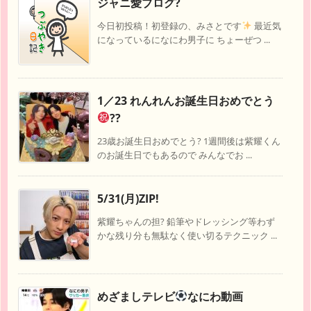
ジャニ愛ブログ?
今日初投稿！初登録の、みさとです
最近気
になっているになにわ男子に ちょーぜつ ...
1／23 れんれんお誕生日おめでとう
??
23歳お誕生日おめでとう? 1週間後は紫耀くん
のお誕生日でもあるので みんなでお ...
5/31(月)ZIP!
紫耀ちゃんの担? 鉛筆やドレッシング等わず
かな残り分も無駄なく使い切るテクニック ...
めざましテレビ
なにわ動画