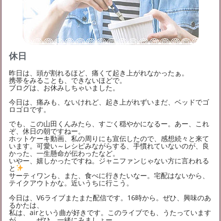
休日
昨日は、頭が割れるほど、痛くて起き上がれなかったぁ。
携帯をみることも、できないほどで。
ブログは、お休みしちゃいました。
今日は、痛みも、ないけれど、起き上がれずいまだ、ベッドでゴ
ロゴロです。
でも、この山田くんみたら、すごく穏やかになるー。あー、これ
ぞ、休日の朝ですねー。
ホットケーキ動画、私の周りにも宣伝したので、感想続々と来て
います。可愛い～レシピみながらする、手慣れていないのが、良
かった、一生懸命が伝わったなど。
いやー、嬉しかったですね。ジャニファンじゃない方に言われる
と
サーティワンも、また、食べに行きたいなー。宅配はないから、
テイクアウトかな。近いうちに行こう。
今日は、V6ライブまたまた配信です。16時から。ぜひ、興味のあ
るかたは、
私は、airという曲が好きです。このライブでも、うたっています
が。。。ぜひ、一緒にみましょー。