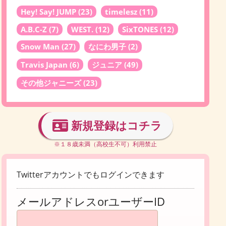
Hey! Say! JUMP
(23)
timelesz
(11)
A.B.C-Z
(7)
WEST.
(12)
SixTONES
(12)
Snow Man
(27)
なにわ男子
(2)
Travis Japan
(6)
ジュニア
(49)
その他ジャニーズ
(23)
新規登録はコチラ
※１８歳未満（高校生不可）利用禁止
Twitterアカウントでもログインできます
メールアドレスorユーザーID