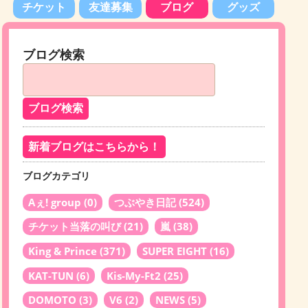
チケット
友達募集
ブログ
グッズ
ブログ検索
新着ブログはこちらから！
ブログカテゴリ
Aぇ! group
(0)
つぶやき日記
(524)
チケット当落の叫び
(21)
嵐
(38)
King & Prince
(371)
SUPER EIGHT
(16)
KAT-TUN
(6)
Kis-My-Ft2
(25)
DOMOTO
(3)
V6
(2)
NEWS
(5)