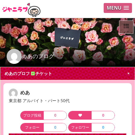
MENU
メニュ
ログイ
めあのブログ
ユーザ
めあのプロフ
チケット
Search
めあ
東京都 アルバイト・パート50代
ブログ投稿
0
0
フォロー
0
フォロワー
0