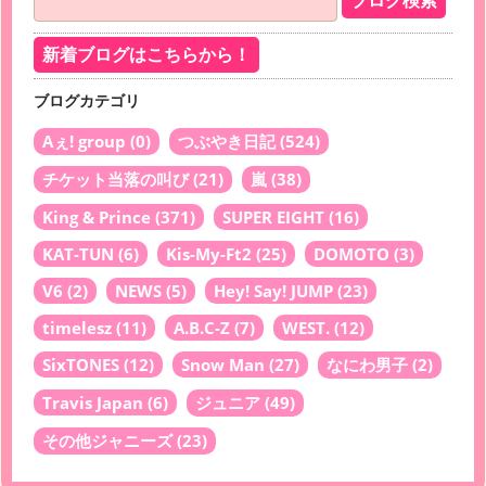
新着ブログはこちらから！
ブログカテゴリ
Aぇ! group
(0)
つぶやき日記
(524)
チケット当落の叫び
(21)
嵐
(38)
King & Prince
(371)
SUPER EIGHT
(16)
KAT-TUN
(6)
Kis-My-Ft2
(25)
DOMOTO
(3)
V6
(2)
NEWS
(5)
Hey! Say! JUMP
(23)
timelesz
(11)
A.B.C-Z
(7)
WEST.
(12)
SixTONES
(12)
Snow Man
(27)
なにわ男子
(2)
Travis Japan
(6)
ジュニア
(49)
その他ジャニーズ
(23)