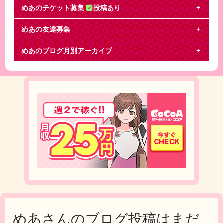
めあのチケット募集
投稿あり
めあの友達募集
NEWS
めあのブログ月別アーカイブ
NEWS 東京ドームオーラスのチケットをお譲りくだ
さい。お席は問いません。同時入場や半券返却も大
丈夫
めあさんのブログ投稿はまだ