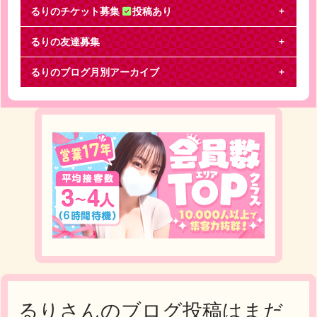
るりのチケット募集
投稿あり
るりの友達募集
ジャニーズJr.
るりのブログ月別アーカイブ
ジャニーズ銀座の交換をお願いします。【譲】Ａ公
演4/30(日) 昼 ３列以内 １枚5/5(金) 昼
るりさんのブログ投稿はまだ