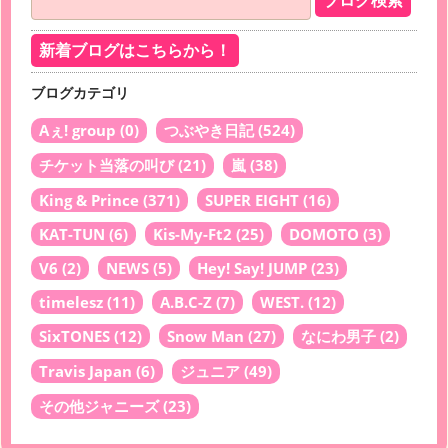
新着ブログはこちらから！
ブログカテゴリ
Aぇ! group
(0)
つぶやき日記
(524)
チケット当落の叫び
(21)
嵐
(38)
King & Prince
(371)
SUPER EIGHT
(16)
KAT-TUN
(6)
Kis-My-Ft2
(25)
DOMOTO
(3)
V6
(2)
NEWS
(5)
Hey! Say! JUMP
(23)
timelesz
(11)
A.B.C-Z
(7)
WEST.
(12)
SixTONES
(12)
Snow Man
(27)
なにわ男子
(2)
Travis Japan
(6)
ジュニア
(49)
その他ジャニーズ
(23)