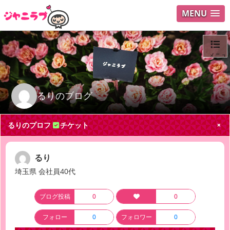
MENU
メニュ
ログイ
るりのブログ
ユーザ
るりのプロフ
チケット
Search
るり
埼玉県 会社員40代
ブログ投稿
0
0
フォロー
0
フォロワー
0