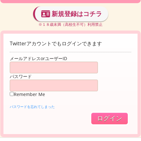
新規登録はコチラ
※１８歳未満（高校生不可）利用禁止
Twitterアカウントでもログインできます
メールアドレスorユーザーID
パスワード
Remember Me
パスワードを忘れてしまった