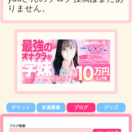
りません。
チケット
友達募集
ブログ
グッズ
ブログ検索