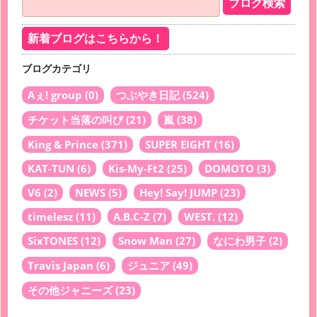
新着ブログはこちらから！
ブログカテゴリ
Aぇ! group
(0)
つぶやき日記
(524)
チケット当落の叫び
(21)
嵐
(38)
King & Prince
(371)
SUPER EIGHT
(16)
KAT-TUN
(6)
Kis-My-Ft2
(25)
DOMOTO
(3)
V6
(2)
NEWS
(5)
Hey! Say! JUMP
(23)
timelesz
(11)
A.B.C-Z
(7)
WEST.
(12)
SixTONES
(12)
Snow Man
(27)
なにわ男子
(2)
Travis Japan
(6)
ジュニア
(49)
その他ジャニーズ
(23)