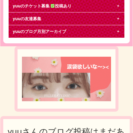
yuuのチケット募集
投稿あり
yuuの友達募集
ジャニーズJr.
yuuのブログ月別アーカイブ
交換お願いします[譲]サマパラ 内博貴公演 8月21日 1
7時 1～2枚[求]キントレ KINGまた
ジャニーズJr.
[譲]阿部顕嵐出演「魔女の宅急便」6月3日17時公演
[求]ジャニーズJr.祭り3月24日、26日公演
yuuさんのブログ投稿はまだあ