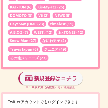
KAT-TUN
(6)
Kis-My-Ft2
(25)
DOMOTO
(3)
V6
(2)
NEWS
(5)
Hey! Say! JUMP
(23)
timelesz
(11)
A.B.C-Z
(7)
WEST.
(12)
SixTONES
(12)
Snow Man
(27)
なにわ男子
(2)
Travis Japan
(6)
ジュニア
(49)
その他ジャニーズ
(23)
新規登録はコチラ
※１８歳未満（高校生不可）利用禁止
Twitterアカウントでもログインできます