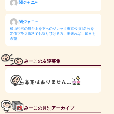
関ジャニ∞
関ジャニ∞
横山裕君の舞台上を下へのジレッタ東京公演1名分を
定価プラス送料でお譲り頂ける方。出来れば土曜日を
希望
みーこの友達募集
みーこの月別アーカイブ