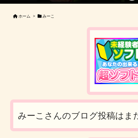
ホーム
>
みーこ
みーこさんのブログ投稿はま