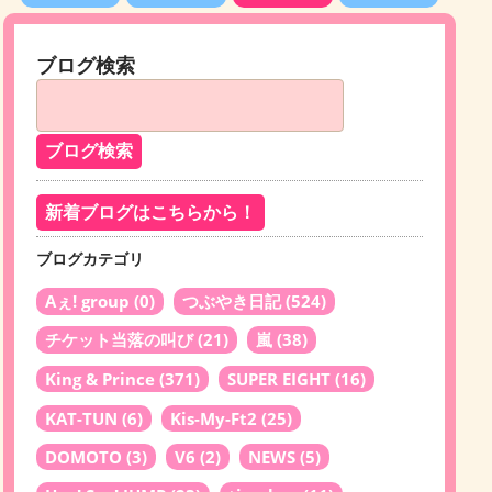
ブログ検索
新着ブログはこちらから！
ブログカテゴリ
Aぇ! group
(0)
つぶやき日記
(524)
チケット当落の叫び
(21)
嵐
(38)
King & Prince
(371)
SUPER EIGHT
(16)
KAT-TUN
(6)
Kis-My-Ft2
(25)
DOMOTO
(3)
V6
(2)
NEWS
(5)