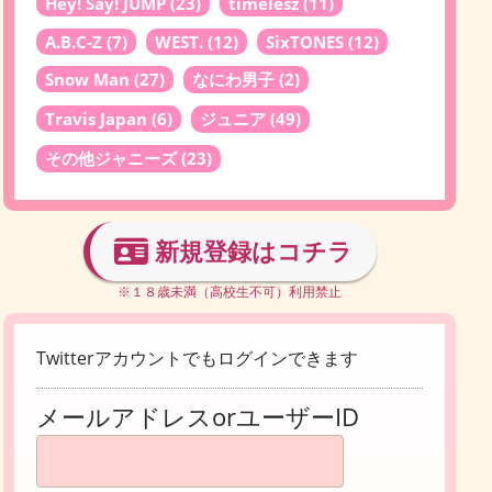
Hey! Say! JUMP
(23)
timelesz
(11)
A.B.C-Z
(7)
WEST.
(12)
SixTONES
(12)
Snow Man
(27)
なにわ男子
(2)
Travis Japan
(6)
ジュニア
(49)
その他ジャニーズ
(23)
新規登録はコチラ
※１８歳未満（高校生不可）利用禁止
Twitterアカウントでもログインできます
メールアドレスorユーザーID