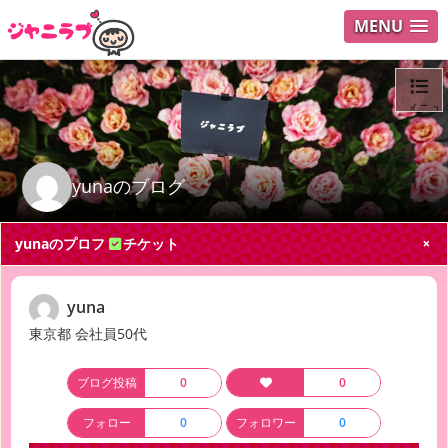
MENU
メニュ
ログイ
yunaのブログ
ユーザ
yunaのプロフ
チケット
Search
yuna
東京都 会社員50代
ブログ投稿
0
0
フォロー
0
フォロワー
0