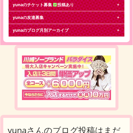
yunaのチケット募集
投稿あり
yunaの友達募集
Hey! Say! JUMP
yunaのブログ月別アーカイブ
Hey! Say! JUMP LIVE 2016-2017 DEAR. １枚か2枚1
2/31 or
yunaさんのブログ投稿はまだ