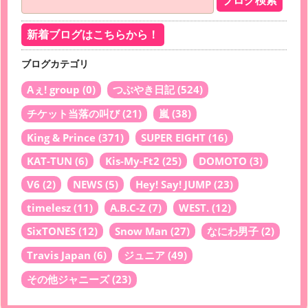
新着ブログはこちらから！
ブログカテゴリ
Aぇ! group
(0)
つぶやき日記
(524)
チケット当落の叫び
(21)
嵐
(38)
King & Prince
(371)
SUPER EIGHT
(16)
KAT-TUN
(6)
Kis-My-Ft2
(25)
DOMOTO
(3)
V6
(2)
NEWS
(5)
Hey! Say! JUMP
(23)
timelesz
(11)
A.B.C-Z
(7)
WEST.
(12)
SixTONES
(12)
Snow Man
(27)
なにわ男子
(2)
Travis Japan
(6)
ジュニア
(49)
その他ジャニーズ
(23)