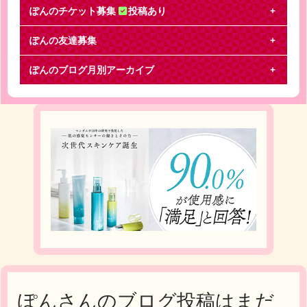
ぽんのチケット募集
投稿あり
ぽんの友達募集
関ジャニ∞
ぽんのブログ月別アーカイブ
関ジャニ∞12月24日 名古屋公演一枚お譲り致しま
す。※定価、手数料なし※15日の東京公演前後また
は
ぽんさんのブログ投稿はまだ