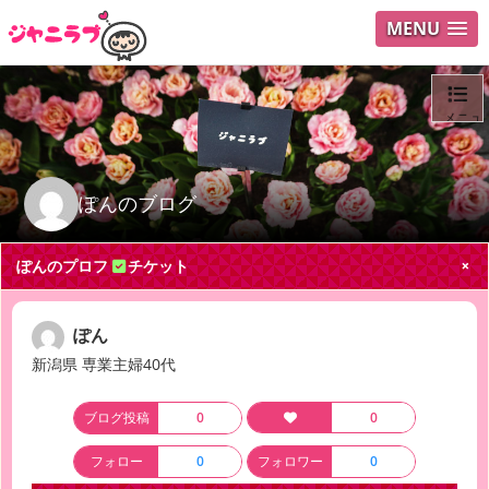
MENU
メニュ
ログイ
ぽんのブログ
ユーザ
ぽんのプロフ
チケット
Search
ぽん
新潟県 専業主婦40代
ブログ投稿
0
0
フォロー
0
フォロワー
0