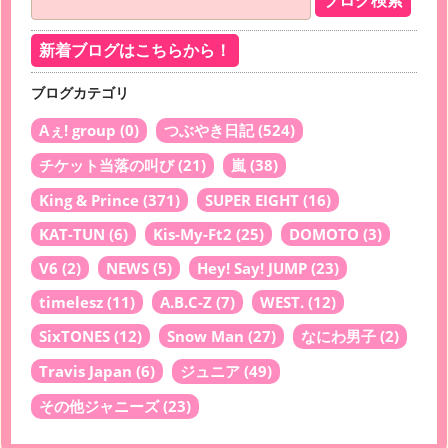
新着ブログはこちらから！
ブログカテゴリ
Aぇ! group
(0)
つぶやき日記
(524)
チケット当落の叫び
(21)
嵐
(38)
King & Prince
(371)
SUPER EIGHT
(16)
KAT-TUN
(6)
Kis-My-Ft2
(25)
DOMOTO
(3)
V6
(2)
NEWS
(5)
Hey! Say! JUMP
(23)
timelesz
(11)
A.B.C-Z
(7)
WEST.
(12)
SixTONES
(12)
Snow Man
(27)
なにわ男子
(2)
Travis Japan
(6)
ジュニア
(49)
その他ジャニーズ
(23)