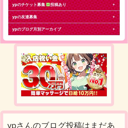
ypのチケット募集
投稿あり
ypの友達募集
Sexy Zone
ypのブログ月別アーカイブ
サマパラお譲り致します。【日程】8/3 18時公演
【座席】アリーナ1~3列目 サブセン【金額】即決1
ypさんのブログ投稿はまだあ