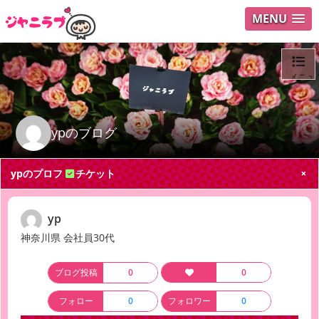
MENU
メニュ
ログイ
ypのブログ
ユーザ
ypのプロフ
チケット
Search
yp
神奈川県 会社員30代
ブログ投稿
0
0
フォロー
0
フォロワー
0