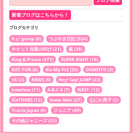
新着ブログはこちらから！
ブログカテゴリ
Aぇ! group
(0)
つぶやき日記
(524)
チケット当落の叫び
(21)
嵐
(38)
King & Prince
(371)
SUPER EIGHT
(16)
KAT-TUN
(6)
Kis-My-Ft2
(25)
DOMOTO
(3)
V6
(2)
NEWS
(5)
Hey! Say! JUMP
(23)
timelesz
(11)
A.B.C-Z
(7)
WEST.
(12)
SixTONES
(12)
Snow Man
(27)
なにわ男子
(2)
Travis Japan
(6)
ジュニア
(49)
その他ジャニーズ
(23)