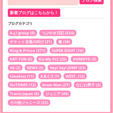
新着ブログはこちらから！
ブログカテゴリ
Aぇ! group
(0)
つぶやき日記
(524)
チケット当落の叫び
(21)
嵐
(38)
King & Prince
(371)
SUPER EIGHT
(16)
KAT-TUN
(6)
Kis-My-Ft2
(25)
DOMOTO
(3)
V6
(2)
NEWS
(5)
Hey! Say! JUMP
(23)
timelesz
(11)
A.B.C-Z
(7)
WEST.
(12)
SixTONES
(12)
Snow Man
(27)
なにわ男子
(2)
Travis Japan
(6)
ジュニア
(49)
その他ジャニーズ
(23)