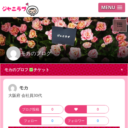
MENU
メニュ
ログイ
モカのブログ
ユーザ
モカのプロフ
チケット
Search
モカ
大阪府 会社員30代
ブログ投稿
0
0
フォロー
0
フォロワー
0