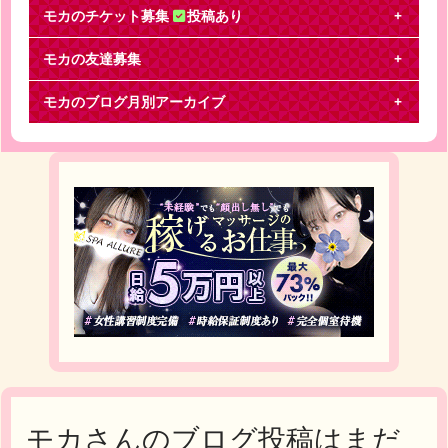
モカのチケット募集
投稿あり
モカの友達募集
Kis-My-Ft2
モカのブログ月別アーカイブ
お譲りくださいキスマイ大阪7/3アリーナ席 ２連１枚
～4までで探してますお心当たりのある方はご連絡
モカさんのブログ投稿はまだ