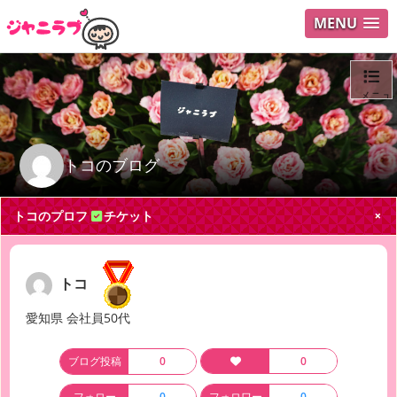
MENU
メニュ
ログイ
トコのブログ
ユーザ
トコのプロフ
チケット
Search
トコ
愛知県 会社員50代
ブログ投稿
0
0
フォロー
0
フォロワー
0