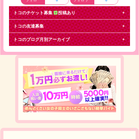
トコのチケット募集
投稿あり
トコの友達募集
キンプリ アリーナツアー 10/7名古屋公演
トコのブログ月別アーカイブ
を探しています
King & Prince ARENA TOUR 2022 ～Made in～ チ
ケットを探