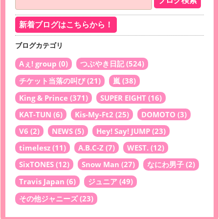
新着ブログはこちらから！
ブログカテゴリ
Aぇ! group
(0)
つぶやき日記
(524)
チケット当落の叫び
(21)
嵐
(38)
King & Prince
(371)
SUPER EIGHT
(16)
KAT-TUN
(6)
Kis-My-Ft2
(25)
DOMOTO
(3)
V6
(2)
NEWS
(5)
Hey! Say! JUMP
(23)
timelesz
(11)
A.B.C-Z
(7)
WEST.
(12)
SixTONES
(12)
Snow Man
(27)
なにわ男子
(2)
Travis Japan
(6)
ジュニア
(49)
その他ジャニーズ
(23)