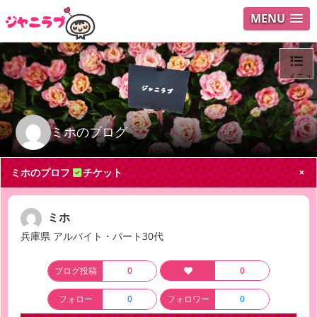
MENU
メニュ
ログイ
ミホのブログ
ユーザ
ミホのプロフ
チケット
Search
ミホ
兵庫県 アルバイト・パート30代
ブログ投稿
0
0
フォロー
0
フォロワー
0