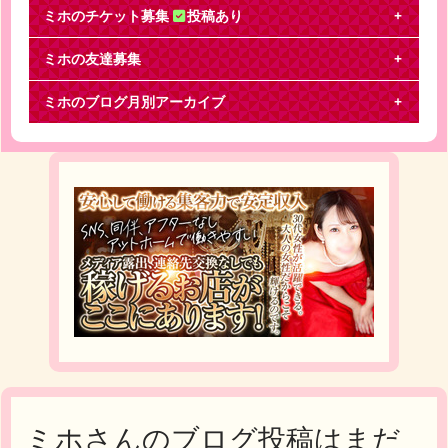
ミホのチケット募集
投稿あり
ミホの友達募集
ジャニーズWEST
ミホのブログ月別アーカイブ
なうぇすと 福井公演を探しています【日時】1/21 1/
22 1部【枚数】2枚【値段】定価＋手数料【
ミホさんのブログ投稿はまだ