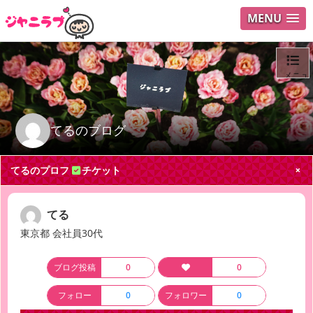
MENU
メニュ
ログイ
てるのブログ
ユーザ
てるのプロフ
チケット
Search
てる
東京都 会社員30代
ブログ投稿
0
0
フォロー
0
フォロワー
0