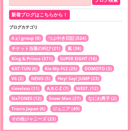
新着ブログはこちらから！
ブログカテゴリ
Aぇ! group
(0)
つぶやき日記
(524)
チケット当落の叫び
(21)
嵐
(38)
King & Prince
(371)
SUPER EIGHT
(16)
KAT-TUN
(6)
Kis-My-Ft2
(25)
DOMOTO
(3)
V6
(2)
NEWS
(5)
Hey! Say! JUMP
(23)
timelesz
(11)
A.B.C-Z
(7)
WEST.
(12)
SixTONES
(12)
Snow Man
(27)
なにわ男子
(2)
Travis Japan
(6)
ジュニア
(49)
その他ジャニーズ
(23)