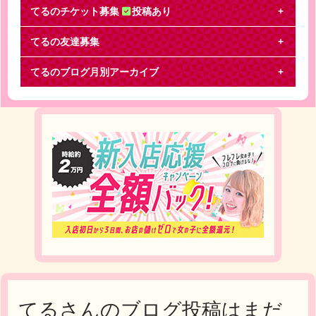
てるのチケット募集
投稿あり
てるの友達募集
関ジャニ∞
てるのブログ月別アーカイブ
リサイタル 和歌山8月21日 1部 1枚お譲りあるいは同
行させていただける方を探しております！今日か
てるさんのブログ投稿はまだ