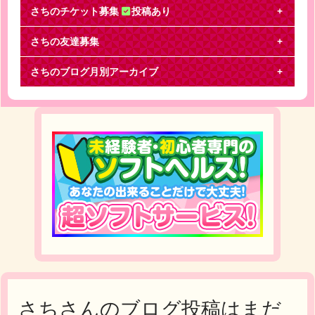
さちのチケット募集
投稿あり
さちの友達募集
ジャニーズJr.
さちのブログ月別アーカイブ
関西ジャニーズJr. Concert 2018HappyNewワンYea
rお譲りまたは同行させて頂け
さちさんのブログ投稿はまだ