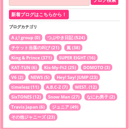
新着ブログはこちらから！
ブログカテゴリ
Aぇ! group
(0)
つぶやき日記
(524)
チケット当落の叫び
(21)
嵐
(38)
King & Prince
(371)
SUPER EIGHT
(16)
KAT-TUN
(6)
Kis-My-Ft2
(25)
DOMOTO
(3)
V6
(2)
NEWS
(5)
Hey! Say! JUMP
(23)
timelesz
(11)
A.B.C-Z
(7)
WEST.
(12)
SixTONES
(12)
Snow Man
(27)
なにわ男子
(2)
Travis Japan
(6)
ジュニア
(49)
その他ジャニーズ
(23)