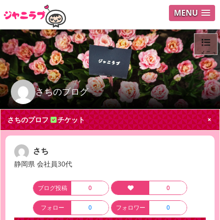
MENU
メニュ
ログイ
さちのブログ
ユーザ
さちのプロフ
チケット
Search
さち
静岡県 会社員30代
ブログ投稿
0
0
フォロー
0
フォロワー
0