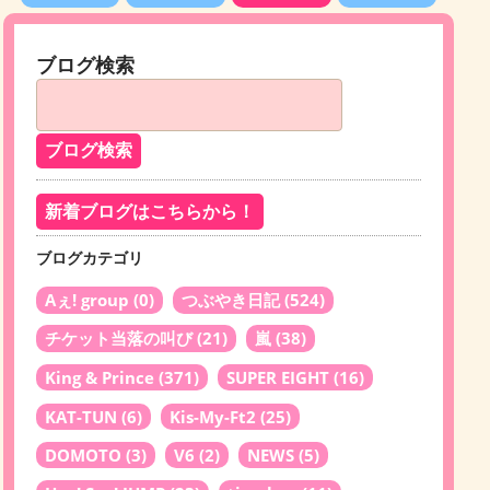
ブログ検索
新着ブログはこちらから！
ブログカテゴリ
Aぇ! group
(0)
つぶやき日記
(524)
チケット当落の叫び
(21)
嵐
(38)
King & Prince
(371)
SUPER EIGHT
(16)
KAT-TUN
(6)
Kis-My-Ft2
(25)
DOMOTO
(3)
V6
(2)
NEWS
(5)