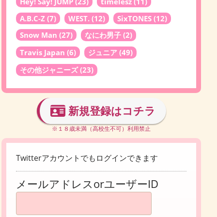
Hey! Say! JUMP
(23)
timelesz
(11)
A.B.C-Z
(7)
WEST.
(12)
SixTONES
(12)
Snow Man
(27)
なにわ男子
(2)
Travis Japan
(6)
ジュニア
(49)
その他ジャニーズ
(23)
新規登録はコチラ
※１８歳未満（高校生不可）利用禁止
Twitterアカウントでもログインできます
メールアドレスorユーザーID