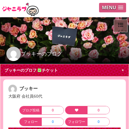
MENU
メニュ
ログイ
ブッキーのブログ
ユーザ
ブッキーのプロフ
チケット
Search
ブッキー
大阪府 会社員60代
ブログ投稿
0
0
フォロー
0
フォロワー
0