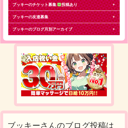
ブッキーのチケット募集
投稿あり
ブッキーの友達募集
関ジャニ∞
ブッキーのブログ月別アーカイブ
イフオア 交換お願いします【サンケイホールブリ
ーゼ】【譲る】2/25(土)18時 S席 1階 R列
ブッキーさんのブログ投稿は