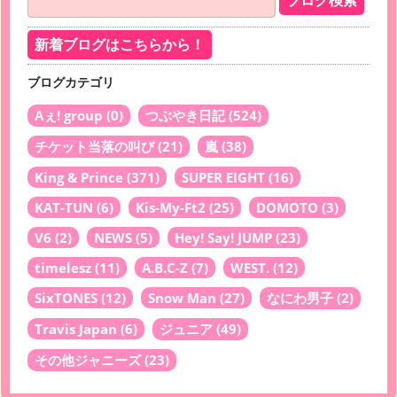
新着ブログはこちらから！
ブログカテゴリ
Aぇ! group
(0)
つぶやき日記
(524)
チケット当落の叫び
(21)
嵐
(38)
King & Prince
(371)
SUPER EIGHT
(16)
KAT-TUN
(6)
Kis-My-Ft2
(25)
DOMOTO
(3)
V6
(2)
NEWS
(5)
Hey! Say! JUMP
(23)
timelesz
(11)
A.B.C-Z
(7)
WEST.
(12)
SixTONES
(12)
Snow Man
(27)
なにわ男子
(2)
Travis Japan
(6)
ジュニア
(49)
その他ジャニーズ
(23)