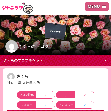
MENU
ログイ
ユーザ
Search
さくらのブログ
さくらのプロフ
チケット
さくら
神奈川県 会社員40代
ブログ投稿
0
0
フォロー
0
フォロワー
0