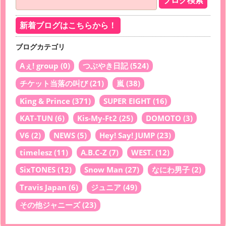
新着ブログはこちらから！
ブログカテゴリ
Aぇ! group
(0)
つぶやき日記
(524)
チケット当落の叫び
(21)
嵐
(38)
King & Prince
(371)
SUPER EIGHT
(16)
KAT-TUN
(6)
Kis-My-Ft2
(25)
DOMOTO
(3)
V6
(2)
NEWS
(5)
Hey! Say! JUMP
(23)
timelesz
(11)
A.B.C-Z
(7)
WEST.
(12)
SixTONES
(12)
Snow Man
(27)
なにわ男子
(2)
Travis Japan
(6)
ジュニア
(49)
その他ジャニーズ
(23)