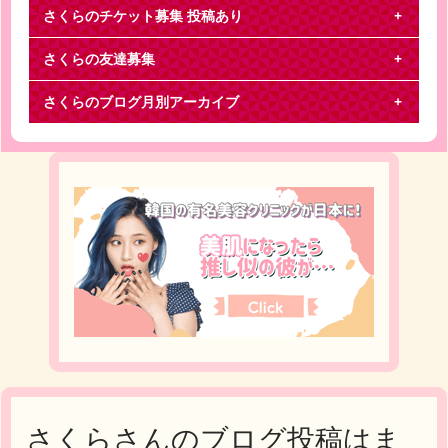
さくらのチケット募集
投稿あり
さくらの友達募集
Kis-My-Ft2
さくらのブログ月別アーカイブ
『キスマイ I SCREAM 東京ドーム』【譲】8/6 22ゲ
ート バクステ 23～26通路 下段（
さくらさんのブログ投稿はま