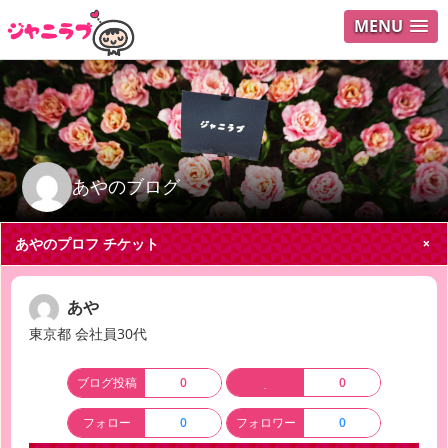
MENU
ログイ
ユーザ
Search
あやのブログ
あやのプロフ
チケット
あや
東京都 会社員30代
ブログ投稿
0
0
フォロー
0
フォロワー
0