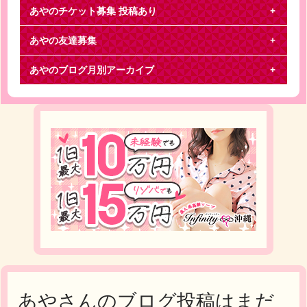
あやのチケット募集
投稿あり
あやの友達募集
関ジャニ∞
あやのブログ月別アーカイブ
関ジャニ∞ライブツアーの交換をお願いします。譲
東京 １５日 ３連求 東京 １６～１８日 ３連上記日
あやさんのブログ投稿はまだ