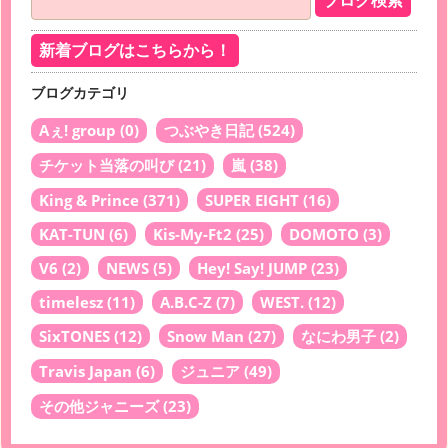
新着ブログはこちらから！
ブログカテゴリ
Aぇ! group
(0)
つぶやき日記
(524)
チケット当落の叫び
(21)
嵐
(38)
King & Prince
(371)
SUPER EIGHT
(16)
KAT-TUN
(6)
Kis-My-Ft2
(25)
DOMOTO
(3)
V6
(2)
NEWS
(5)
Hey! Say! JUMP
(23)
timelesz
(11)
A.B.C-Z
(7)
WEST.
(12)
SixTONES
(12)
Snow Man
(27)
なにわ男子
(2)
Travis Japan
(6)
ジュニア
(49)
その他ジャニーズ
(23)