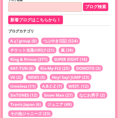
新着ブログはこちらから！
ブログカテゴリ
Aぇ! group
(0)
つぶやき日記
(524)
チケット当落の叫び
(21)
嵐
(38)
King & Prince
(371)
SUPER EIGHT
(16)
KAT-TUN
(6)
Kis-My-Ft2
(25)
DOMOTO
(3)
V6
(2)
NEWS
(5)
Hey! Say! JUMP
(23)
timelesz
(11)
A.B.C-Z
(7)
WEST.
(12)
SixTONES
(12)
Snow Man
(27)
なにわ男子
(2)
Travis Japan
(6)
ジュニア
(49)
その他ジャニーズ
(23)