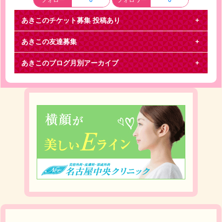
あきこのチケット募集
投稿あり
あきこの友達募集
探しております
下記の公演を探しております。 静岡 3月9日or10日 1
あきこのブログ月別アーカイブ
枚 定価+手数料 ドタキャン等は絶対にいた