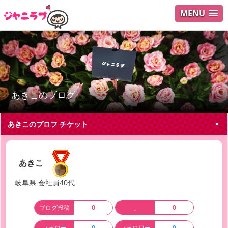
MENU
ログイ
ユーザ
Search
あきこのブログ
あきこのプロフ
チケット
あきこ
岐阜県 会社員40代
ブログ投稿
0
0
フォロー
0
フォロワー
0