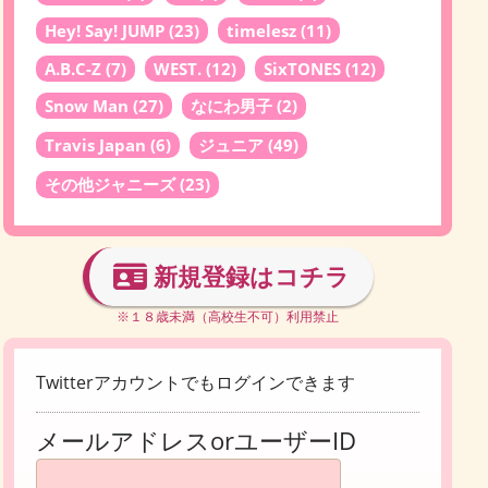
Hey! Say! JUMP
(23)
timelesz
(11)
A.B.C-Z
(7)
WEST.
(12)
SixTONES
(12)
Snow Man
(27)
なにわ男子
(2)
Travis Japan
(6)
ジュニア
(49)
その他ジャニーズ
(23)
新規登録はコチラ
※１８歳未満（高校生不可）利用禁止
Twitterアカウントでもログインできます
メールアドレスorユーザーID