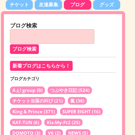
チケット
友達募集
ブログ
グッズ
ブログ検索
新着ブログはこちらから！
ブログカテゴリ
Aぇ! group
(0)
つぶやき日記
(524)
チケット当落の叫び
(21)
嵐
(38)
King & Prince
(371)
SUPER EIGHT
(16)
KAT-TUN
(6)
Kis-My-Ft2
(25)
DOMOTO
(3)
V6
(2)
NEWS
(5)