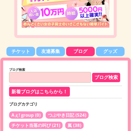
チケット
友達募集
ブログ
グッズ
ブログ検索
新着ブログはこちらから！
ブログカテゴリ
Aぇ! group
(0)
つぶやき日記
(524)
チケット当落の叫び
(21)
嵐
(38)