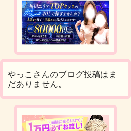
KAT-TUN
お譲り下さい。 亀梨和也さんｿﾛｺﾝ～Follow me～ &#
9332;【日時】10月19
やっこさんのブログ投稿はま
だありません。