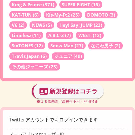
King & Prince
(371)
SUPER EIGHT
(16)
KAT-TUN
(6)
Kis-My-Ft2
(25)
DOMOTO
(3)
V6
(2)
NEWS
(5)
Hey! Say! JUMP
(23)
timelesz
(11)
A.B.C-Z
(7)
WEST.
(12)
SixTONES
(12)
Snow Man
(27)
なにわ男子
(2)
Travis Japan
(6)
ジュニア
(49)
その他ジャニーズ
(23)
新規登録はコチラ
※１８歳未満（高校生不可）利用禁止
Twitterアカウントでもログインできます
メールアドレスorユーザーID