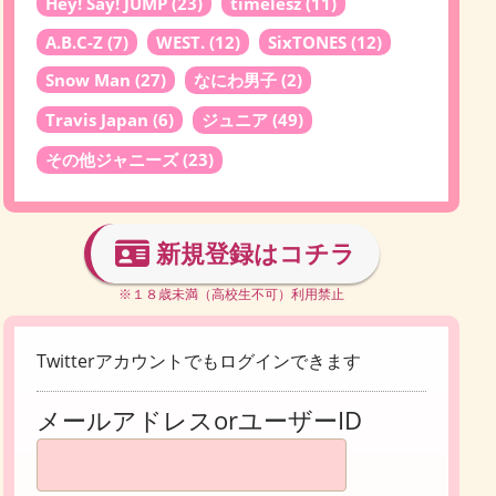
Hey! Say! JUMP
(23)
timelesz
(11)
A.B.C-Z
(7)
WEST.
(12)
SixTONES
(12)
Snow Man
(27)
なにわ男子
(2)
Travis Japan
(6)
ジュニア
(49)
その他ジャニーズ
(23)
新規登録はコチラ
※１８歳未満（高校生不可）利用禁止
Twitterアカウントでもログインできます
メールアドレスorユーザーID