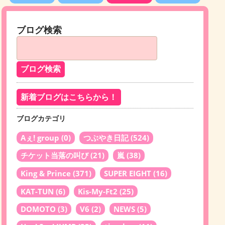
ブログ検索
新着ブログはこちらから！
ブログカテゴリ
Aぇ! group
(0)
つぶやき日記
(524)
チケット当落の叫び
(21)
嵐
(38)
King & Prince
(371)
SUPER EIGHT
(16)
KAT-TUN
(6)
Kis-My-Ft2
(25)
DOMOTO
(3)
V6
(2)
NEWS
(5)