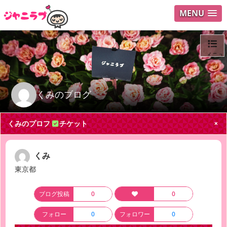
MENU
メニュ
ログイ
くみのブログ
ユーザ
くみのプロフ
チケット
Search
くみ
東京都
ブログ投稿
0
0
フォロー
0
フォロワー
0