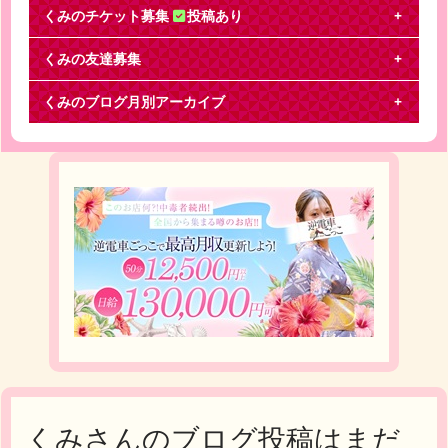
くみのチケット募集
投稿あり
くみの友達募集
KinkiKids
くみのブログ月別アーカイブ
SHOCK博多座交換をお願いします。譲 10/27(金)夜2
枚FC当選確認済み求 10/28(土)昼
くみさんのブログ投稿はまだ