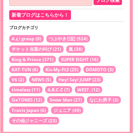
新着ブログはこちらから！
ブログカテゴリ
Aぇ! group
(0)
つぶやき日記
(524)
チケット当落の叫び
(21)
嵐
(38)
King & Prince
(371)
SUPER EIGHT
(16)
KAT-TUN
(6)
Kis-My-Ft2
(25)
DOMOTO
(3)
V6
(2)
NEWS
(5)
Hey! Say! JUMP
(23)
timelesz
(11)
A.B.C-Z
(7)
WEST.
(12)
SixTONES
(12)
Snow Man
(27)
なにわ男子
(2)
Travis Japan
(6)
ジュニア
(49)
その他ジャニーズ
(23)