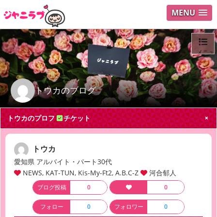
MENU
メニュ
ログイ
トウカのブログ
ユーザ
トウカのプロフ
チケット
Search
トウカ
愛知県 アルバイト・パート30代
NEWS, KAT-TUN, Kis-My-Ft2, A.B.C-Z
河合郁人
ブログ投稿
0
0
フォロー
0
フォロワー
0