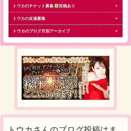
トウカのチケット募集
投稿あり
トウカの友達募集
ABC座 ジャニーズ伝説2018
トウカのブログ月別アーカイブ
えび座のチケットを交換してくださる方を探してい
ます。 【譲】 10/20 昼 1階A～G列 【求】
トウカさんのブログ投稿はま