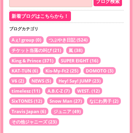
新着ブログはこちらから！
ブログカテゴリ
Aぇ! group
(0)
つぶやき日記
(524)
チケット当落の叫び
(21)
嵐
(38)
King & Prince
(371)
SUPER EIGHT
(16)
KAT-TUN
(6)
Kis-My-Ft2
(25)
DOMOTO
(3)
V6
(2)
NEWS
(5)
Hey! Say! JUMP
(23)
timelesz
(11)
A.B.C-Z
(7)
WEST.
(12)
SixTONES
(12)
Snow Man
(27)
なにわ男子
(2)
Travis Japan
(6)
ジュニア
(49)
その他ジャニーズ
(23)