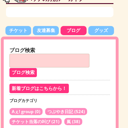
チケット
友達募集
ブログ
グッズ
ブログ検索
新着ブログはこちらから！
ブログカテゴリ
Aぇ! group
(0)
つぶやき日記
(524)
チケット当落の叫び
(21)
嵐
(38)