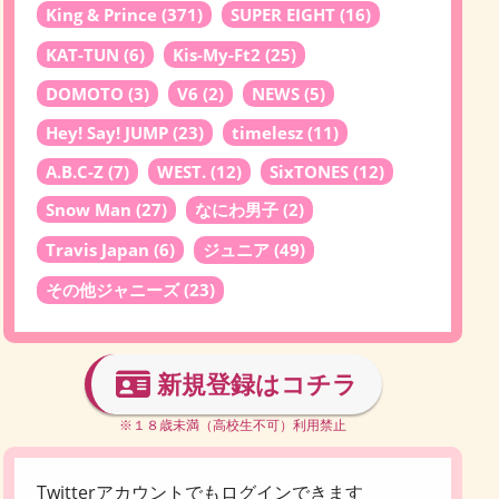
King & Prince
(371)
SUPER EIGHT
(16)
KAT-TUN
(6)
Kis-My-Ft2
(25)
DOMOTO
(3)
V6
(2)
NEWS
(5)
Hey! Say! JUMP
(23)
timelesz
(11)
A.B.C-Z
(7)
WEST.
(12)
SixTONES
(12)
Snow Man
(27)
なにわ男子
(2)
Travis Japan
(6)
ジュニア
(49)
その他ジャニーズ
(23)
新規登録はコチラ
※１８歳未満（高校生不可）利用禁止
Twitterアカウントでもログインできます