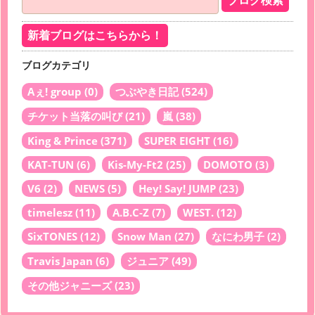
新着ブログはこちらから！
ブログカテゴリ
Aぇ! group
(0)
つぶやき日記
(524)
チケット当落の叫び
(21)
嵐
(38)
King & Prince
(371)
SUPER EIGHT
(16)
KAT-TUN
(6)
Kis-My-Ft2
(25)
DOMOTO
(3)
V6
(2)
NEWS
(5)
Hey! Say! JUMP
(23)
timelesz
(11)
A.B.C-Z
(7)
WEST.
(12)
SixTONES
(12)
Snow Man
(27)
なにわ男子
(2)
Travis Japan
(6)
ジュニア
(49)
その他ジャニーズ
(23)