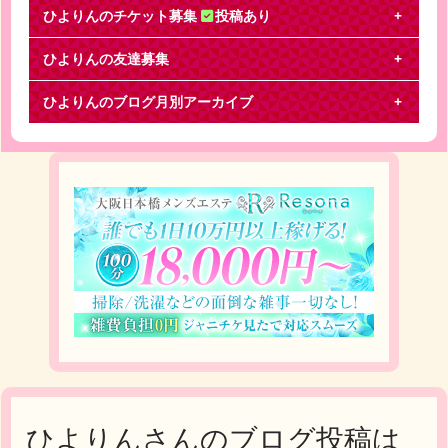
ひよりんのチケット募集
投稿あり
ひよりんの友達募集
関ジャニ∞
ひよりんのブログ月別アーカイブ
【譲】12月24日 アリーナＡ ２枚【求】12月25日 同
等席 ２枚事前に都内近郊で交換出来ると嬉し
ひよりんさんのブログ投稿は