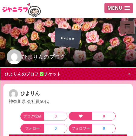
MENU
メニュ
ログイ
ひよりんのブログ
ユーザ
ひよりんのプロフ
チケット
Search
ひよりん
神奈川県 会社員50代
ブログ投稿
0
0
フォロー
0
フォロワー
0